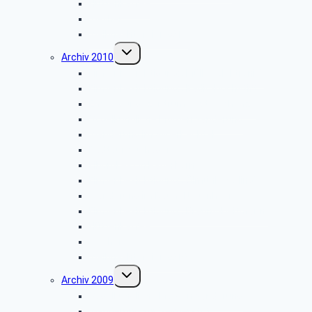
Hüttenkaffee
Weyher
Weihnachtsfeier 2011
Untermenü
Archiv 2010
umschalten
Firmenbesichtigung: „Müller-Elektronik”
Firmenbesichtigung: „Radio-Hochstift”
Entsorgungszentrum – Alte Schanze
Vogelkundliche Morgenwanderung
Wanderung im Silberbachtal
Radtour Sudhagen
Libori-Fest in Paderborn
Firmenbesichtigung: „Ölmühle Solling”
Wanderung im Raum Neuenheerse
Firmenbesichtigung: „Brauns-Heitmann”
Hüttenkaffee
Weyher
Weihnachtsfeier 2010
Untermenü
Archiv 2009
umschalten
Vogelkundliche Morgenwanderung
Wanderung zur Velmerstot