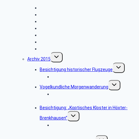
Gruppe
Wanderung im Silberbachtal
Libori-Fest
Radtour im Paderborner Land
Wanderung bei Augustdorf durch das Dünenfeld
Hüttenkaffee
Hüttenkaffee
Weihnachtsfeier 2016
Untermenü
Archiv 2015
umschalten
Untermenü
Besichtigung historischer Flugzeuge
umschalten
Bildergalerie: „Historische Flugzeuge”
Untermenü
Vogelkundliche Morgenwanderung
umschalten
Bildergalerie “Vogelkundliche
Morgenwanderung”
Besichtigung: „Koptisches Kloster in Höxter-
Untermenü
Brenkhausen”
umschalten
Bildergalerie „Koptisches Kloster in
Höxter-Brenkhausen”
Untermenü