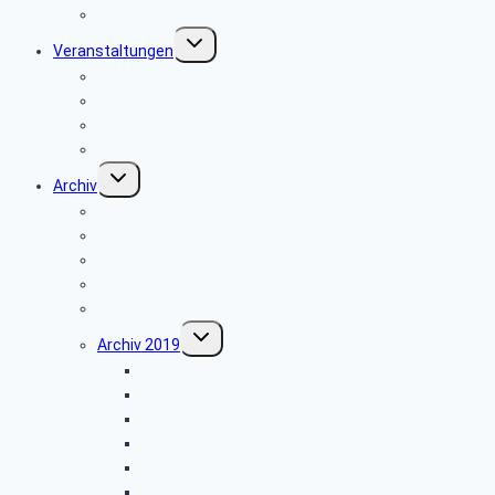
Bevollmächtigung für Beihilfeleistungen der PBeaKK
Untermenü
Veranstaltungen
umschalten
Jahresprogramme als PDF-Dateien
Anmeldeformular 2026
Reisebedingungen
Hinweise zu unseren Reisen
Untermenü
Archiv
umschalten
Jahresprogramme als PDF
Archiv 2025
Archiv 2024
Archiv 2023
Archiv 2020
Untermenü
Archiv 2019
umschalten
Besuch der Stümpelschen Mühle
Minden-Schachtschleuse
Wanderung im Silberbachtal
Grillfest in Diestelbruch
Libori-Fest 2019 in Paderborn
Stadt Detmold