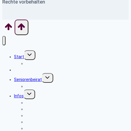
Rechte vorbehalten
Untermenü
Start
umschalten
Willkommen
Aktuelles
Untermenü
Seniorenbeirat
umschalten
Über uns
Untermenü
Infos
umschalten
Sicherheits- und Verbrauchertipps
Sicher im Netz
Beamte
Tarifkräfte
Krankenkassen