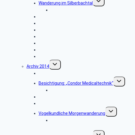
Wanderung im Silberbachtal
umschalten
Bildergalerie: „Silberbachtal”
Libori-Fest in Paderborn
Radtour im Bereich Rietberg
Besichtigung Strate-Brauerei Detmold
Wanderung ab Kreuzkrug Schlangen
Hüttenkaffee
Haxtergrund
Weihnachtsfeier 2015
Untermenü
Archiv 2014
umschalten
Besichtigung: „Der Paderborner Dom”
Untermenü
Besichtigung: „Condor Medicaltechnik“
umschalten
Bildergalerie „Condor Medicaltechnik“
Besichtigung: „WDR-Studio Bielefeld”
Besichtigung: „Westfalia Mobil GmbH“
Untermenü
Vogelkundliche Morgenwanderung
umschalten
Bildergalerie „Vogelkundliche
Morgenwanderung“
Untermenü