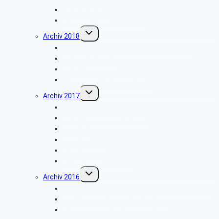
Goeken-Backen
Besuch der Dr. Oetker Welt
Untermenü
Archiv 2018
umschalten
Benediktinerkloster Abtei Marienmünster
Stadt Salzkotten
Wanderung im Silberbachtal
Radtour im Paderborner Land
Untermenü
Archiv 2017
umschalten
Vogelkundliche Wanderung
Wanderung im Silberbachtal
Libori-Fest
Hüttenkaffee
Haxtergrund
Weihnachtsfeier 2017
Untermenü
Archiv 2016
umschalten
Besichtigung der Firma „Rump – Strahlanlagen“
Vogelkundliche Morgenwanderung
Besichtigung der Fertigung der Arntz – Optibelt