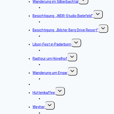
Wanderung im Silberbachtal
umschalten
Bildergalerie Silberbachtal
Untermenü
Besichtigung: „WDR-Studio Bielefeld”
umschalten
Bildergalerie „WDR Studio Bielefeld“
Untermen
Besichtigung: „Bilster Berg Drive Resort”
umschalt
Bildergalerie: „Bilster Berg Drive Resort”
Untermenü
Libori-Fest in Paderborn
umschalten
Bildergalerie „Liborifest in Paderborn“
Untermenü
Radtour um Hövelhof
umschalten
Bildergalerie „Radtour um Hövelhof“
Untermenü
Wanderung um Engar
umschalten
Bildergalerie “Wanderung rund um Engar”
Wanderung vom Kreuzkrug
Untermenü
Hüttenkaffee
umschalten
Bildergalerie “Hüttenkaffee”
Untermenü
Weyher
umschalten
Bildergalerie “Haxtergrund”