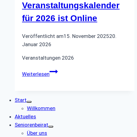
Veranstaltungskalender
für 2026 ist Online
Veröffentlicht am
15. November 2025
20.
Januar 2026
Veranstaltungen 2026
Der
Weiterlesen
Veranstaltungskalender
für
2026
Start
ist
Willkommen
Online
Aktuelles
Seniorenbeirat
Über uns