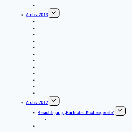
Weihnachtsfeier 2014
Untermenü
Archiv 2013
umschalten
Besichtigung: „Theater Paderborn”
Besichtigung: „Der Paderborner Dom”
Besichtigung: „Traktoren Museum”
Vogelkundliche Morgenwanderung
Libori-Fest in Paderborn
Wanderung im Silberbachtal
Radtour im Delbrücker Land
Firmenbesichtigung: „STIEBEL ELTRON”
Herbstwanderung
Hüttenkaffee
Weyher
Weihnachtsfeier 2013
Untermenü
Archiv 2012
umschalten
Unterme
Besichtigung: „Bartscher Küchengeräte”
umschalt
Bildergalerie ZDF
Vogelkundliche Morgenwanderung