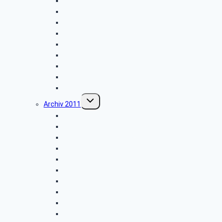
Wanderung im Silberbachtal
Besichtigung: „Freilichtmuseum Detmold”
Libori-Fest in Paderborn
Besichtigung: Flugplatz Paderborn
Radtour im Paderborner Land
Wanderung rund um Wewelsburg
Hüttenkaffee
Weyher
Weihnachtsfeier 2012
Untermenü
Archiv 2011
umschalten
Naturkundemuseum Neuenheerse
Firmenbesichtigung: „Fritz Becker KG”
Besichtigung: „GEPADE Polstermöbel”
Vogelkundliche Morgenwanderung
Wanderung im Silberbachtal
Radtour von Bad Driburg nach Höxter
Kreismuseum Wewelsburg
Libori-Fest in Paderborn
Wanderung im Paderborner Land
Besichtigung: „Heimatmuseum”