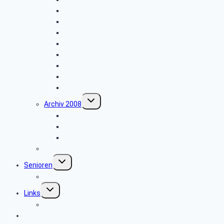
Libori-Fest in Paderborn
Wanderung um Erwitzen
Betriebsbesichtigung Germeta Brunnen
Wandertag im Bürener Land
Hüttenkaffee
Seniorentag des SBR Bielefeld
Weyher
Weihnachtsfeier 2009
Untermenü
Archiv 2008
umschalten
Besichtigung des Heinz Nixdorf Museums
Wanderung im Silberbachtal
Weihnachtsfeier 2008
Bautrupp Lage von 1953
Untermenü
Senioren
umschalten
Seniorenfrühstück
Untermenü
Links
umschalten
ver.di
Newsletter-Anmeldung