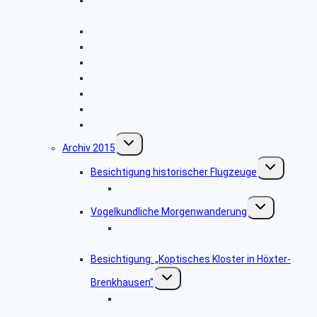
Gruppe
Wanderung im Silberbachtal
Libori-Fest
Radtour im Paderborner Land
Wanderung bei Augustdorf durch das Dünenfeld
Hüttenkaffee
Hüttenkaffee
Weihnachtsfeier 2016
Untermenü
Archiv 2015
umschalten
Untermenü
Besichtigung historischer Flugzeuge
umschalten
Bildergalerie: „Historische Flugzeuge”
Untermenü
Vogelkundliche Morgenwanderung
umschalten
Bildergalerie “Vogelkundliche
Morgenwanderung”
Besichtigung: „Koptisches Kloster in Höxter-
Untermenü
Brenkhausen”
umschalten
Bildergalerie „Koptisches Kloster in
Höxter-Brenkhausen”