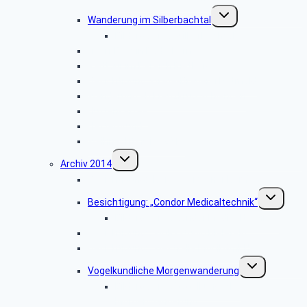
Untermenü
Wanderung im Silberbachtal
umschalten
Bildergalerie: „Silberbachtal”
Libori-Fest in Paderborn
Radtour im Bereich Rietberg
Besichtigung Strate-Brauerei Detmold
Wanderung ab Kreuzkrug Schlangen
Hüttenkaffee
Haxtergrund
Weihnachtsfeier 2015
Untermenü
Archiv 2014
umschalten
Besichtigung: „Der Paderborner Dom”
Untermenü
Besichtigung: „Condor Medicaltechnik“
umschalten
Bildergalerie „Condor Medicaltechnik“
Besichtigung: „WDR-Studio Bielefeld”
Besichtigung: „Westfalia Mobil GmbH“
Untermenü
Vogelkundliche Morgenwanderung
umschalten
Bildergalerie „Vogelkundliche
Morgenwanderung“