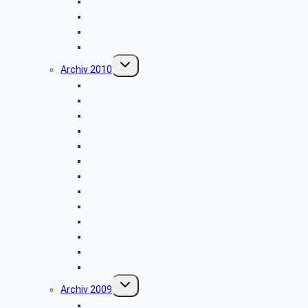
Besichtigung: „Heimatmuseum”
Hüttenkaffee
Weyher
Weihnachtsfeier 2011
Untermenü
Archiv 2010
umschalten
Firmenbesichtigung: „Müller-Elektronik”
Firmenbesichtigung: „Radio-Hochstift”
Entsorgungszentrum – Alte Schanze
Vogelkundliche Morgenwanderung
Wanderung im Silberbachtal
Radtour Sudhagen
Libori-Fest in Paderborn
Firmenbesichtigung: „Ölmühle Solling”
Wanderung im Raum Neuenheerse
Firmenbesichtigung: „Brauns-Heitmann”
Hüttenkaffee
Weyher
Weihnachtsfeier 2010
Untermenü
Archiv 2009
umschalten
Vogelkundliche Morgenwanderung