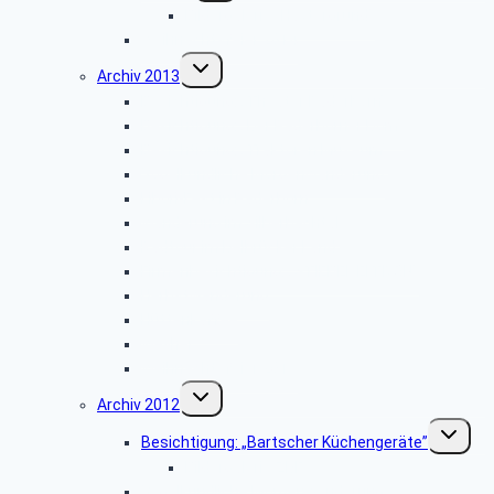
Bildergalerie “Haxtergrund”
Weihnachtsfeier 2014
Untermenü
Archiv 2013
umschalten
Besichtigung: „Theater Paderborn”
Besichtigung: „Der Paderborner Dom”
Besichtigung: „Traktoren Museum”
Vogelkundliche Morgenwanderung
Libori-Fest in Paderborn
Wanderung im Silberbachtal
Radtour im Delbrücker Land
Firmenbesichtigung: „STIEBEL ELTRON”
Herbstwanderung
Hüttenkaffee
Weyher
Weihnachtsfeier 2013
Untermenü
Archiv 2012
umschalten
Unterme
Besichtigung: „Bartscher Küchengeräte”
umschalt
Bildergalerie ZDF
Vogelkundliche Morgenwanderung