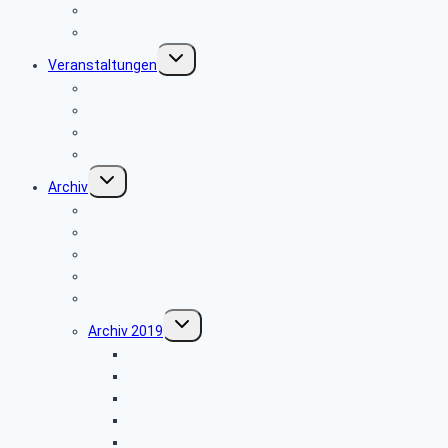
Krankenkassen
Bevollmächtigung für Beihilfeleistungen der PBeaKK
Untermenü
Veranstaltungen
umschalten
Jahresprogramme als PDF-Dateien
Anmeldeformular 2026
Reisebedingungen
Hinweise zu unseren Reisen
Untermenü
Archiv
umschalten
Jahresprogramme als PDF
Archiv 2025
Archiv 2024
Archiv 2023
Archiv 2020
Untermenü
Archiv 2019
umschalten
Besuch der Stümpelschen Mühle
Minden-Schachtschleuse
Wanderung im Silberbachtal
Grillfest in Diestelbruch
Libori-Fest 2019 in Paderborn