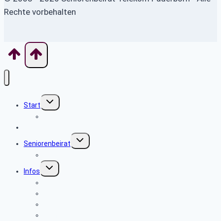
Rechte vorbehalten
Untermenü
Start
umschalten
Willkommen
Aktuelles
Untermenü
Seniorenbeirat
umschalten
Über uns
Untermenü
Infos
umschalten
Sicherheits- und Verbrauchertipps
Sicher im Netz
Beamte
Tarifkräfte