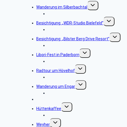
Untermenü
Wanderung im Silberbachtal
umschalten
Bildergalerie Silberbachtal
Untermenü
Besichtigung: „WDR-Studio Bielefeld”
umschalten
Bildergalerie „WDR Studio Bielefeld“
Untermen
Besichtigung: „Bilster Berg Drive Resort”
umschalt
Bildergalerie: „Bilster Berg Drive Resort”
Untermenü
Libori-Fest in Paderborn
umschalten
Bildergalerie „Liborifest in Paderborn“
Untermenü
Radtour um Hövelhof
umschalten
Bildergalerie „Radtour um Hövelhof“
Untermenü
Wanderung um Engar
umschalten
Bildergalerie “Wanderung rund um Engar”
Wanderung vom Kreuzkrug
Untermenü
Hüttenkaffee
umschalten
Bildergalerie “Hüttenkaffee”
Untermenü
Weyher
umschalten