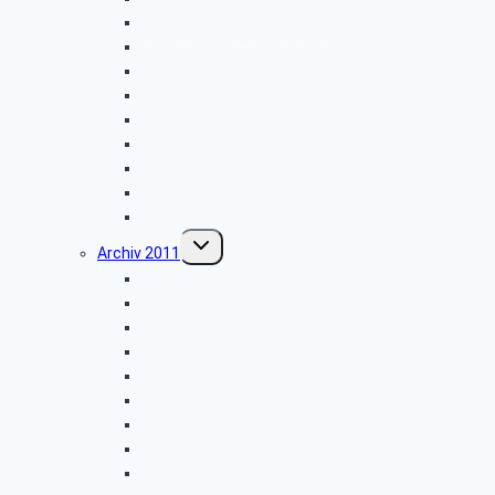
Wanderung im Silberbachtal
Besichtigung: „Freilichtmuseum Detmold”
Libori-Fest in Paderborn
Besichtigung: Flugplatz Paderborn
Radtour im Paderborner Land
Wanderung rund um Wewelsburg
Hüttenkaffee
Weyher
Weihnachtsfeier 2012
Untermenü
Archiv 2011
umschalten
Naturkundemuseum Neuenheerse
Firmenbesichtigung: „Fritz Becker KG”
Besichtigung: „GEPADE Polstermöbel”
Vogelkundliche Morgenwanderung
Wanderung im Silberbachtal
Radtour von Bad Driburg nach Höxter
Kreismuseum Wewelsburg
Libori-Fest in Paderborn
Wanderung im Paderborner Land