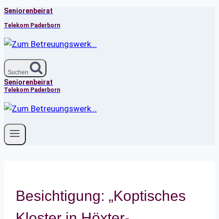
Seniorenbeirat
Zum
Inhalt
Telekom Paderborn
springen
Suchen
Seniorenbeirat
Telekom Paderborn
Besichtigung: „Koptisches
Kloster in Höxter-