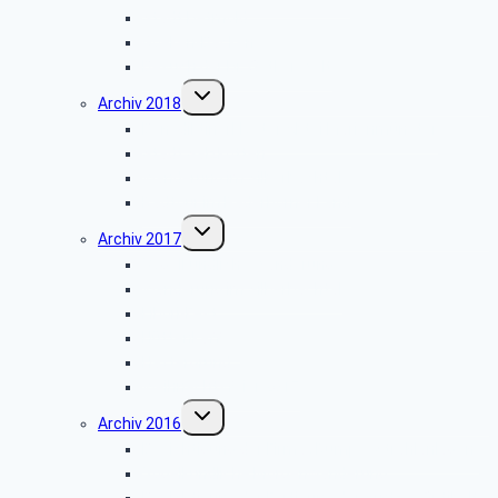
Stadt Detmold
Goeken-Backen
Besuch der Dr. Oetker Welt
Untermenü
Archiv 2018
umschalten
Benediktinerkloster Abtei Marienmünster
Stadt Salzkotten
Wanderung im Silberbachtal
Radtour im Paderborner Land
Untermenü
Archiv 2017
umschalten
Vogelkundliche Wanderung
Wanderung im Silberbachtal
Libori-Fest
Hüttenkaffee
Haxtergrund
Weihnachtsfeier 2017
Untermenü
Archiv 2016
umschalten
Besichtigung der Firma „Rump – Strahlanlagen“
Vogelkundliche Morgenwanderung
Besichtigung der Fertigung der Arntz – Optibelt