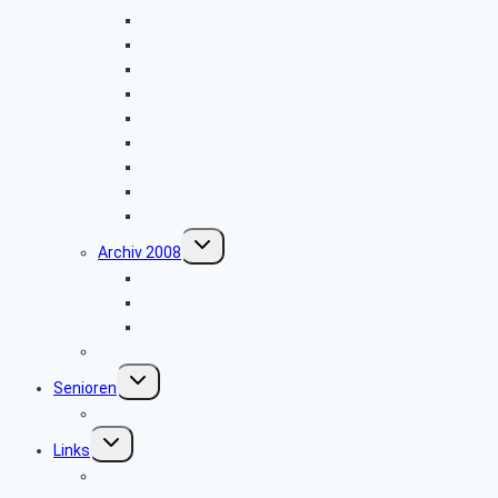
Wanderung zur Velmerstot
Libori-Fest in Paderborn
Wanderung um Erwitzen
Betriebsbesichtigung Germeta Brunnen
Wandertag im Bürener Land
Hüttenkaffee
Seniorentag des SBR Bielefeld
Weyher
Weihnachtsfeier 2009
Untermenü
Archiv 2008
umschalten
Besichtigung des Heinz Nixdorf Museums
Wanderung im Silberbachtal
Weihnachtsfeier 2008
Bautrupp Lage von 1953
Untermenü
Senioren
umschalten
Seniorenfrühstück
Untermenü
Links
umschalten
ver.di