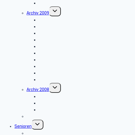
Weihnachtsfeier 2010
Untermenü
Archiv 2009
umschalten
Vogelkundliche Morgenwanderung
Wanderung zur Velmerstot
Libori-Fest in Paderborn
Wanderung um Erwitzen
Betriebsbesichtigung Germeta Brunnen
Wandertag im Bürener Land
Hüttenkaffee
Seniorentag des SBR Bielefeld
Weyher
Weihnachtsfeier 2009
Untermenü
Archiv 2008
umschalten
Besichtigung des Heinz Nixdorf Museums
Wanderung im Silberbachtal
Weihnachtsfeier 2008
Bautrupp Lage von 1953
Untermenü
Senioren
umschalten
Seniorenfrühstück