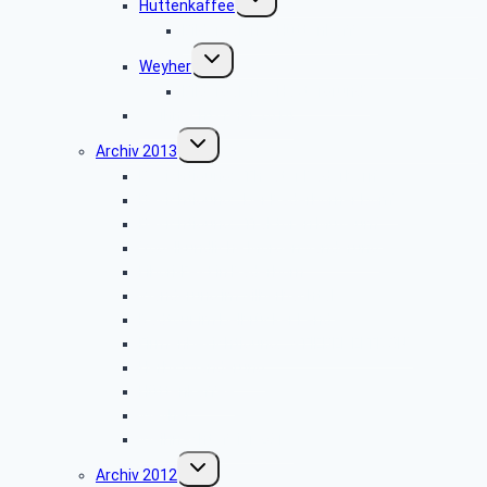
Hüttenkaffee
umschalten
Bildergalerie “Hüttenkaffee”
Untermenü
Weyher
umschalten
Bildergalerie “Haxtergrund”
Weihnachtsfeier 2014
Untermenü
Archiv 2013
umschalten
Besichtigung: „Theater Paderborn”
Besichtigung: „Der Paderborner Dom”
Besichtigung: „Traktoren Museum”
Vogelkundliche Morgenwanderung
Libori-Fest in Paderborn
Wanderung im Silberbachtal
Radtour im Delbrücker Land
Firmenbesichtigung: „STIEBEL ELTRON”
Herbstwanderung
Hüttenkaffee
Weyher
Weihnachtsfeier 2013
Untermenü
Archiv 2012
umschalten