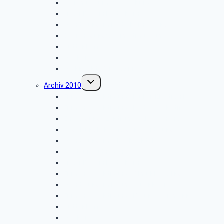
Kreismuseum Wewelsburg
Libori-Fest in Paderborn
Wanderung im Paderborner Land
Besichtigung: „Heimatmuseum”
Hüttenkaffee
Weyher
Weihnachtsfeier 2011
Untermenü
Archiv 2010
umschalten
Firmenbesichtigung: „Müller-Elektronik”
Firmenbesichtigung: „Radio-Hochstift”
Entsorgungszentrum – Alte Schanze
Vogelkundliche Morgenwanderung
Wanderung im Silberbachtal
Radtour Sudhagen
Libori-Fest in Paderborn
Firmenbesichtigung: „Ölmühle Solling”
Wanderung im Raum Neuenheerse
Firmenbesichtigung: „Brauns-Heitmann”
Hüttenkaffee
Weyher