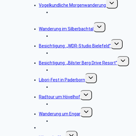
Untermenü
Vogelkundliche Morgenwanderung
umschalten
Bildergalerie „Vogelkundliche
Morgenwanderung“
Untermenü
Wanderung im Silberbachtal
umschalten
Bildergalerie Silberbachtal
Untermenü
Besichtigung: „WDR-Studio Bielefeld”
umschalten
Bildergalerie „WDR Studio Bielefeld“
Untermen
Besichtigung: „Bilster Berg Drive Resort”
umschalt
Bildergalerie: „Bilster Berg Drive Resort”
Untermenü
Libori-Fest in Paderborn
umschalten
Bildergalerie „Liborifest in Paderborn“
Untermenü
Radtour um Hövelhof
umschalten
Bildergalerie „Radtour um Hövelhof“
Untermenü
Wanderung um Engar
umschalten
Bildergalerie “Wanderung rund um Engar”
Wanderung vom Kreuzkrug
Untermenü