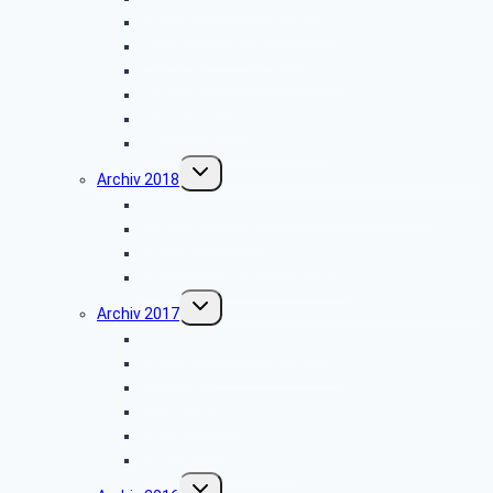
Wanderung im Silberbachtal
Grillfest in Diestelbruch
Libori-Fest 2019 in Paderborn
Stadt Detmold
Goeken-Backen
Besuch der Dr. Oetker Welt
Untermenü
Archiv 2018
umschalten
Benediktinerkloster Abtei Marienmünster
Stadt Salzkotten
Wanderung im Silberbachtal
Radtour im Paderborner Land
Untermenü
Archiv 2017
umschalten
Vogelkundliche Wanderung
Wanderung im Silberbachtal
Libori-Fest
Hüttenkaffee
Haxtergrund
Weihnachtsfeier 2017
Untermenü