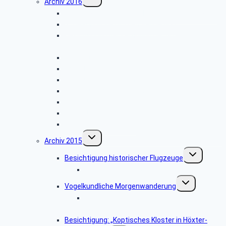
Archiv 2016
umschalten
Besichtigung der Firma „Rump – Strahlanlagen“
Vogelkundliche Morgenwanderung
Besichtigung der Fertigung der Arntz – Optibelt
Gruppe
Wanderung im Silberbachtal
Libori-Fest
Radtour im Paderborner Land
Wanderung bei Augustdorf durch das Dünenfeld
Hüttenkaffee
Hüttenkaffee
Weihnachtsfeier 2016
Untermenü
Archiv 2015
umschalten
Untermenü
Besichtigung historischer Flugzeuge
umschalten
Bildergalerie: „Historische Flugzeuge”
Untermenü
Vogelkundliche Morgenwanderung
umschalten
Bildergalerie “Vogelkundliche
Morgenwanderung”
Besichtigung: „Koptisches Kloster in Höxter-