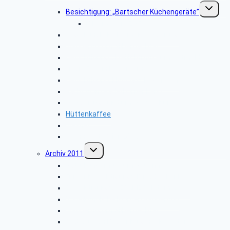
Unterme
Besichtigung: „Bartscher Küchengeräte”
umschalt
Bildergalerie ZDF
Vogelkundliche Morgenwanderung
Wanderung im Silberbachtal
Besichtigung: „Freilichtmuseum Detmold”
Libori-Fest in Paderborn
Besichtigung: Flugplatz Paderborn
Radtour im Paderborner Land
Wanderung rund um Wewelsburg
Hüttenkaffee
Weyher
Weihnachtsfeier 2012
Untermenü
Archiv 2011
umschalten
Naturkundemuseum Neuenheerse
Firmenbesichtigung: „Fritz Becker KG”
Besichtigung: „GEPADE Polstermöbel”
Vogelkundliche Morgenwanderung
Wanderung im Silberbachtal
Radtour von Bad Driburg nach Höxter