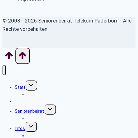
© 2008 - 2026 Seniorenbeirat Telekom Paderborn - Alle
Rechte vorbehalten
Untermenü
Start
umschalten
Willkommen
Aktuelles
Untermenü
Seniorenbeirat
umschalten
Über uns
Untermenü
Infos
umschalten
Sicherheits- und Verbrauchertipps