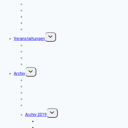
Sicher im Netz
Beamte
Tarifkräfte
Krankenkassen
Bevollmächtigung für Beihilfeleistungen der PBeaKK
Untermenü
Veranstaltungen
umschalten
Jahresprogramme als PDF-Dateien
Anmeldeformular 2026
Reisebedingungen
Hinweise zu unseren Reisen
Untermenü
Archiv
umschalten
Jahresprogramme als PDF
Archiv 2025
Archiv 2024
Archiv 2023
Archiv 2020
Untermenü
Archiv 2019
umschalten
Besuch der Stümpelschen Mühle
Minden-Schachtschleuse