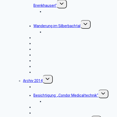
Untermenü
Brenkhausen”
umschalten
Bildergalerie „Koptisches Kloster in
Höxter-Brenkhausen”
Untermenü
Wanderung im Silberbachtal
umschalten
Bildergalerie: „Silberbachtal”
Libori-Fest in Paderborn
Radtour im Bereich Rietberg
Besichtigung Strate-Brauerei Detmold
Wanderung ab Kreuzkrug Schlangen
Hüttenkaffee
Haxtergrund
Weihnachtsfeier 2015
Untermenü
Archiv 2014
umschalten
Besichtigung: „Der Paderborner Dom”
Untermenü
Besichtigung: „Condor Medicaltechnik“
umschalten
Bildergalerie „Condor Medicaltechnik“
Besichtigung: „WDR-Studio Bielefeld”
Besichtigung: „Westfalia Mobil GmbH“