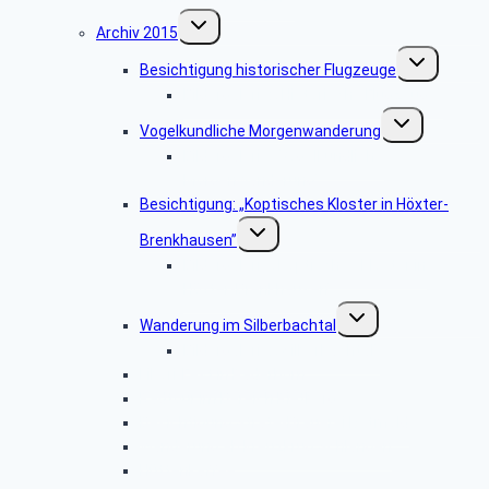
Untermenü
Archiv 2015
umschalten
Untermenü
Besichtigung historischer Flugzeuge
umschalten
Bildergalerie: „Historische Flugzeuge”
Untermenü
Vogelkundliche Morgenwanderung
umschalten
Bildergalerie “Vogelkundliche
Morgenwanderung”
Besichtigung: „Koptisches Kloster in Höxter-
Untermenü
Brenkhausen”
umschalten
Bildergalerie „Koptisches Kloster in
Höxter-Brenkhausen”
Untermenü
Wanderung im Silberbachtal
umschalten
Bildergalerie: „Silberbachtal”
Libori-Fest in Paderborn
Radtour im Bereich Rietberg
Besichtigung Strate-Brauerei Detmold
Wanderung ab Kreuzkrug Schlangen
Hüttenkaffee