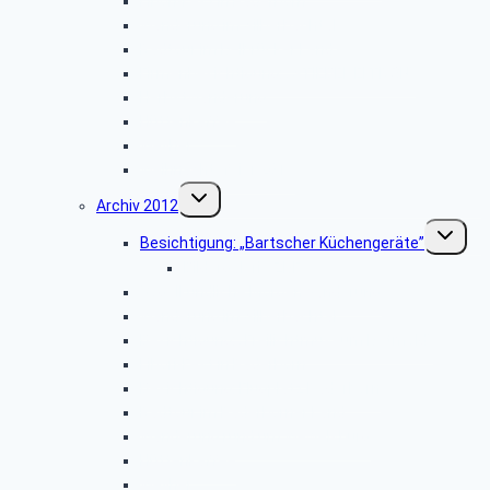
Libori-Fest in Paderborn
Wanderung im Silberbachtal
Radtour im Delbrücker Land
Firmenbesichtigung: „STIEBEL ELTRON”
Herbstwanderung
Hüttenkaffee
Weyher
Weihnachtsfeier 2013
Untermenü
Archiv 2012
umschalten
Unterme
Besichtigung: „Bartscher Küchengeräte”
umschalt
Bildergalerie ZDF
Vogelkundliche Morgenwanderung
Wanderung im Silberbachtal
Besichtigung: „Freilichtmuseum Detmold”
Libori-Fest in Paderborn
Besichtigung: Flugplatz Paderborn
Radtour im Paderborner Land
Wanderung rund um Wewelsburg
Hüttenkaffee
Weyher