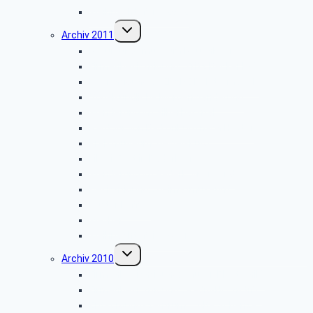
Weihnachtsfeier 2012
Untermenü
Archiv 2011
umschalten
Naturkundemuseum Neuenheerse
Firmenbesichtigung: „Fritz Becker KG”
Besichtigung: „GEPADE Polstermöbel”
Vogelkundliche Morgenwanderung
Wanderung im Silberbachtal
Radtour von Bad Driburg nach Höxter
Kreismuseum Wewelsburg
Libori-Fest in Paderborn
Wanderung im Paderborner Land
Besichtigung: „Heimatmuseum”
Hüttenkaffee
Weyher
Weihnachtsfeier 2011
Untermenü
Archiv 2010
umschalten
Firmenbesichtigung: „Müller-Elektronik”
Firmenbesichtigung: „Radio-Hochstift”
Entsorgungszentrum – Alte Schanze