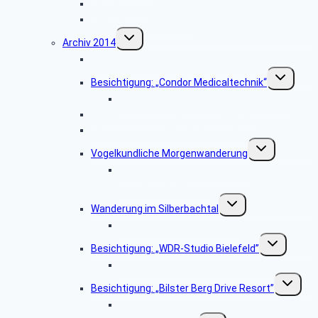
Haxtergrund
Weihnachtsfeier 2015
Untermenü
Archiv 2014
umschalten
Besichtigung: „Der Paderborner Dom”
Untermenü
Besichtigung: „Condor Medicaltechnik“
umschalten
Bildergalerie „Condor Medicaltechnik“
Besichtigung: „WDR-Studio Bielefeld”
Besichtigung: „Westfalia Mobil GmbH“
Untermenü
Vogelkundliche Morgenwanderung
umschalten
Bildergalerie „Vogelkundliche
Morgenwanderung“
Untermenü
Wanderung im Silberbachtal
umschalten
Bildergalerie Silberbachtal
Untermenü
Besichtigung: „WDR-Studio Bielefeld”
umschalten
Bildergalerie „WDR Studio Bielefeld“
Untermen
Besichtigung: „Bilster Berg Drive Resort”
umschalt
Bildergalerie: „Bilster Berg Drive Resort”