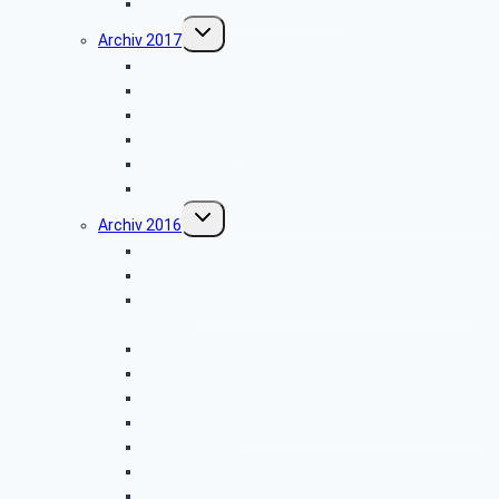
Radtour im Paderborner Land
Untermenü
Archiv 2017
umschalten
Vogelkundliche Wanderung
Wanderung im Silberbachtal
Libori-Fest
Hüttenkaffee
Haxtergrund
Weihnachtsfeier 2017
Untermenü
Archiv 2016
umschalten
Besichtigung der Firma „Rump – Strahlanlagen“
Vogelkundliche Morgenwanderung
Besichtigung der Fertigung der Arntz – Optibelt
Gruppe
Wanderung im Silberbachtal
Libori-Fest
Radtour im Paderborner Land
Wanderung bei Augustdorf durch das Dünenfeld
Hüttenkaffee
Hüttenkaffee
Weihnachtsfeier 2016