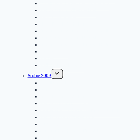
Vogelkundliche Morgenwanderung
Wanderung im Silberbachtal
Radtour Sudhagen
Libori-Fest in Paderborn
Firmenbesichtigung: „Ölmühle Solling”
Wanderung im Raum Neuenheerse
Firmenbesichtigung: „Brauns-Heitmann”
Hüttenkaffee
Weyher
Weihnachtsfeier 2010
Untermenü
Archiv 2009
umschalten
Vogelkundliche Morgenwanderung
Wanderung zur Velmerstot
Libori-Fest in Paderborn
Wanderung um Erwitzen
Betriebsbesichtigung Germeta Brunnen
Wandertag im Bürener Land
Hüttenkaffee
Seniorentag des SBR Bielefeld
Weyher