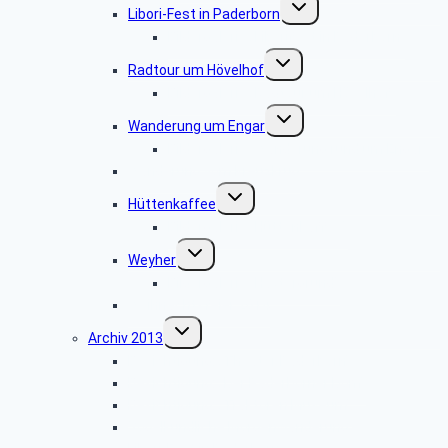
Untermenü
Libori-Fest in Paderborn
umschalten
Bildergalerie „Liborifest in Paderborn“
Untermenü
Radtour um Hövelhof
umschalten
Bildergalerie „Radtour um Hövelhof“
Untermenü
Wanderung um Engar
umschalten
Bildergalerie “Wanderung rund um Engar”
Wanderung vom Kreuzkrug
Untermenü
Hüttenkaffee
umschalten
Bildergalerie “Hüttenkaffee”
Untermenü
Weyher
umschalten
Bildergalerie “Haxtergrund”
Weihnachtsfeier 2014
Untermenü
Archiv 2013
umschalten
Besichtigung: „Theater Paderborn”
Besichtigung: „Der Paderborner Dom”
Besichtigung: „Traktoren Museum”
Vogelkundliche Morgenwanderung