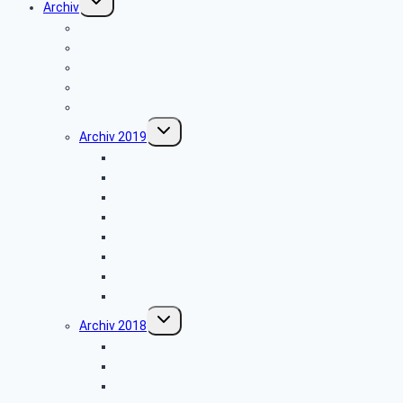
Archiv
umschalten
Jahresprogramme als PDF
Archiv 2025
Archiv 2024
Archiv 2023
Archiv 2020
Untermenü
Archiv 2019
umschalten
Besuch der Stümpelschen Mühle
Minden-Schachtschleuse
Wanderung im Silberbachtal
Grillfest in Diestelbruch
Libori-Fest 2019 in Paderborn
Stadt Detmold
Goeken-Backen
Besuch der Dr. Oetker Welt
Untermenü
Archiv 2018
umschalten
Benediktinerkloster Abtei Marienmünster
Stadt Salzkotten
Wanderung im Silberbachtal