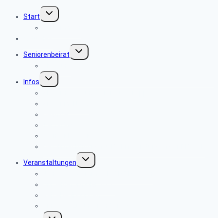
Untermenü
Start
umschalten
Willkommen
Aktuelles
Untermenü
Seniorenbeirat
umschalten
Über uns
Untermenü
Infos
umschalten
Sicherheits- und Verbrauchertipps
Sicher im Netz
Beamte
Tarifkräfte
Krankenkassen
Bevollmächtigung für Beihilfeleistungen der PBeaKK
Untermenü
Veranstaltungen
umschalten
Jahresprogramme als PDF-Dateien
Anmeldeformular 2026
Reisebedingungen
Hinweise zu unseren Reisen
Untermenü