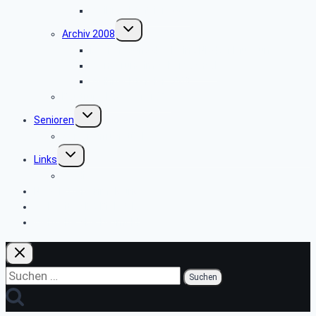
Weihnachtsfeier 2009
Untermenü
Archiv 2008
umschalten
Besichtigung des Heinz Nixdorf Museums
Wanderung im Silberbachtal
Weihnachtsfeier 2008
Bautrupp Lage von 1953
Untermenü
Senioren
umschalten
Seniorenfrühstück
Untermenü
Links
umschalten
ver.di
Newsletter-Anmeldung
Webseite SBR Bielefeld
Webseite SBR Detmold
Suchen
nach: