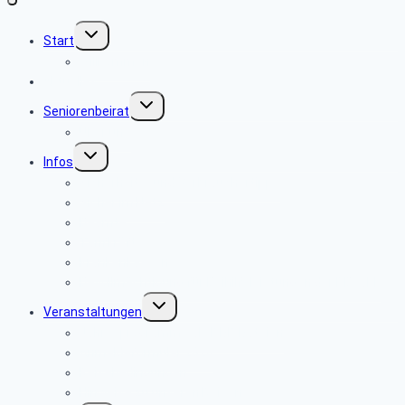
Untermenü
Start
umschalten
Willkommen
Aktuelles
Untermenü
Seniorenbeirat
umschalten
Über uns
Untermenü
Infos
umschalten
Sicherheits- und Verbrauchertipps
Sicher im Netz
Beamte
Tarifkräfte
Krankenkassen
Bevollmächtigung für Beihilfeleistungen der PBeaKK
Untermenü
Veranstaltungen
umschalten
Jahresprogramme als PDF-Dateien
Anmeldeformular 2026
Reisebedingungen
Hinweise zu unseren Reisen