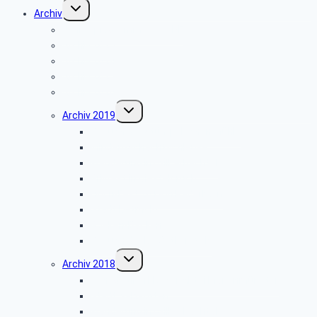
Untermenü
Archiv
umschalten
Jahresprogramme als PDF
Archiv 2025
Archiv 2024
Archiv 2023
Archiv 2020
Untermenü
Archiv 2019
umschalten
Besuch der Stümpelschen Mühle
Minden-Schachtschleuse
Wanderung im Silberbachtal
Grillfest in Diestelbruch
Libori-Fest 2019 in Paderborn
Stadt Detmold
Goeken-Backen
Besuch der Dr. Oetker Welt
Untermenü
Archiv 2018
umschalten
Benediktinerkloster Abtei Marienmünster
Stadt Salzkotten
Wanderung im Silberbachtal