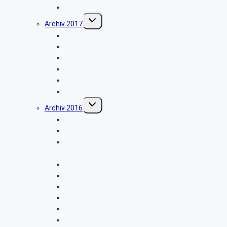
Radtour im Paderborner Land
Untermenü
Archiv 2017
umschalten
Vogelkundliche Wanderung
Wanderung im Silberbachtal
Libori-Fest
Hüttenkaffee
Haxtergrund
Weihnachtsfeier 2017
Untermenü
Archiv 2016
umschalten
Besichtigung der Firma „Rump – Strahlanlagen“
Vogelkundliche Morgenwanderung
Besichtigung der Fertigung der Arntz – Optibelt
Gruppe
Wanderung im Silberbachtal
Libori-Fest
Radtour im Paderborner Land
Wanderung bei Augustdorf durch das Dünenfeld
Hüttenkaffee
Hüttenkaffee