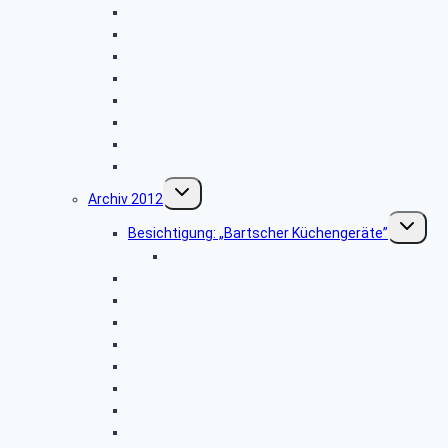
Libori-Fest in Paderborn
Wanderung im Silberbachtal
Radtour im Delbrücker Land
Firmenbesichtigung: „STIEBEL ELTRON”
Herbstwanderung
Hüttenkaffee
Weyher
Weihnachtsfeier 2013
Untermenü
Archiv 2012
umschalten
Unterme
Besichtigung: „Bartscher Küchengeräte”
umschalt
Bildergalerie ZDF
Vogelkundliche Morgenwanderung
Wanderung im Silberbachtal
Besichtigung: „Freilichtmuseum Detmold”
Libori-Fest in Paderborn
Besichtigung: Flugplatz Paderborn
Radtour im Paderborner Land
Wanderung rund um Wewelsburg
Hüttenkaffee