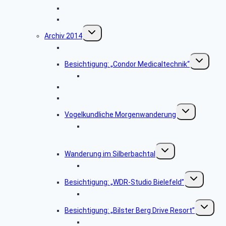
Haxtergrund
Weihnachtsfeier 2015
Untermenü
Archiv 2014
umschalten
Besichtigung: „Der Paderborner Dom”
Untermenü
Besichtigung: „Condor Medicaltechnik“
umschalten
Bildergalerie „Condor Medicaltechnik“
Besichtigung: „WDR-Studio Bielefeld”
Besichtigung: „Westfalia Mobil GmbH“
Untermenü
Vogelkundliche Morgenwanderung
umschalten
Bildergalerie „Vogelkundliche
Morgenwanderung“
Untermenü
Wanderung im Silberbachtal
umschalten
Bildergalerie Silberbachtal
Untermenü
Besichtigung: „WDR-Studio Bielefeld”
umschalten
Bildergalerie „WDR Studio Bielefeld“
Untermen
Besichtigung: „Bilster Berg Drive Resort”
umschalt
Bildergalerie: „Bilster Berg Drive Resort”