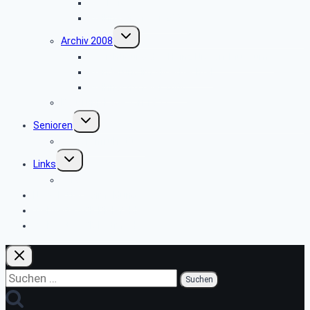
Weyher
Weihnachtsfeier 2009
Untermenü
Archiv 2008
umschalten
Besichtigung des Heinz Nixdorf Museums
Wanderung im Silberbachtal
Weihnachtsfeier 2008
Bautrupp Lage von 1953
Untermenü
Senioren
umschalten
Seniorenfrühstück
Untermenü
Links
umschalten
ver.di
Newsletter-Anmeldung
Webseite SBR Bielefeld
Webseite SBR Detmold
Suchen
nach: