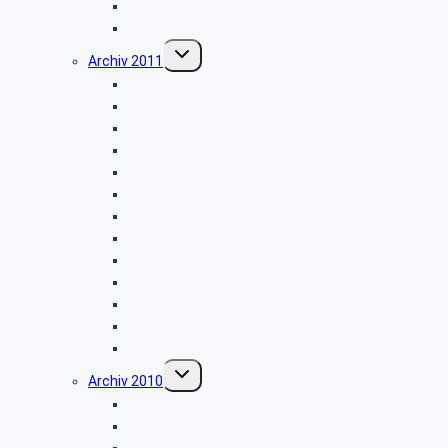
Weyher
Weihnachtsfeier 2012
Untermenü
Archiv 2011
umschalten
Naturkundemuseum Neuenheerse
Firmenbesichtigung: „Fritz Becker KG”
Besichtigung: „GEPADE Polstermöbel”
Vogelkundliche Morgenwanderung
Wanderung im Silberbachtal
Radtour von Bad Driburg nach Höxter
Kreismuseum Wewelsburg
Libori-Fest in Paderborn
Wanderung im Paderborner Land
Besichtigung: „Heimatmuseum”
Hüttenkaffee
Weyher
Weihnachtsfeier 2011
Untermenü
Archiv 2010
umschalten
Firmenbesichtigung: „Müller-Elektronik”
Firmenbesichtigung: „Radio-Hochstift”
Entsorgungszentrum – Alte Schanze