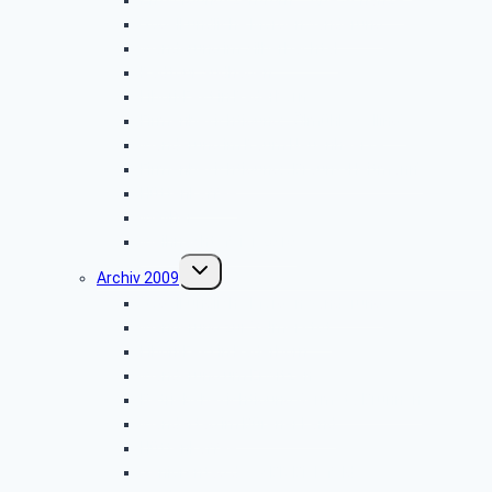
Vogelkundliche Morgenwanderung
Wanderung im Silberbachtal
Radtour Sudhagen
Libori-Fest in Paderborn
Firmenbesichtigung: „Ölmühle Solling”
Wanderung im Raum Neuenheerse
Firmenbesichtigung: „Brauns-Heitmann”
Hüttenkaffee
Weyher
Weihnachtsfeier 2010
Untermenü
Archiv 2009
umschalten
Vogelkundliche Morgenwanderung
Wanderung zur Velmerstot
Libori-Fest in Paderborn
Wanderung um Erwitzen
Betriebsbesichtigung Germeta Brunnen
Wandertag im Bürener Land
Hüttenkaffee
Seniorentag des SBR Bielefeld