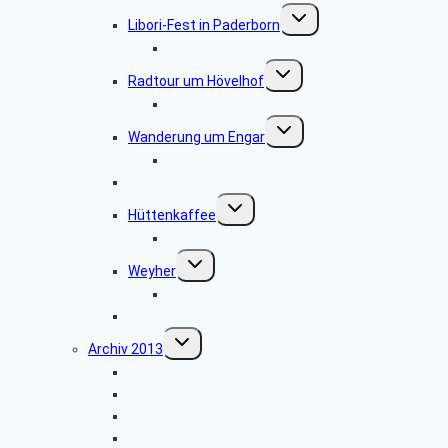
Untermenü
Libori-Fest in Paderborn
umschalten
Bildergalerie „Liborifest in Paderborn“
Untermenü
Radtour um Hövelhof
umschalten
Bildergalerie „Radtour um Hövelhof“
Untermenü
Wanderung um Engar
umschalten
Bildergalerie “Wanderung rund um Engar”
Wanderung vom Kreuzkrug
Untermenü
Hüttenkaffee
umschalten
Bildergalerie “Hüttenkaffee”
Untermenü
Weyher
umschalten
Bildergalerie “Haxtergrund”
Weihnachtsfeier 2014
Untermenü
Archiv 2013
umschalten
Besichtigung: „Theater Paderborn”
Besichtigung: „Der Paderborner Dom”
Besichtigung: „Traktoren Museum”
Vogelkundliche Morgenwanderung