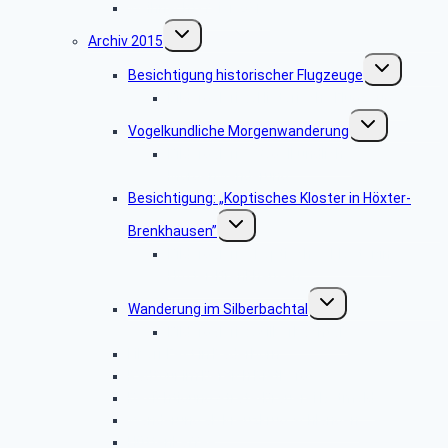
Weihnachtsfeier 2016
Untermenü
Archiv 2015
umschalten
Untermenü
Besichtigung historischer Flugzeuge
umschalten
Bildergalerie: „Historische Flugzeuge”
Untermenü
Vogelkundliche Morgenwanderung
umschalten
Bildergalerie “Vogelkundliche
Morgenwanderung”
Besichtigung: „Koptisches Kloster in Höxter-
Untermenü
Brenkhausen”
umschalten
Bildergalerie „Koptisches Kloster in
Höxter-Brenkhausen”
Untermenü
Wanderung im Silberbachtal
umschalten
Bildergalerie: „Silberbachtal”
Libori-Fest in Paderborn
Radtour im Bereich Rietberg
Besichtigung Strate-Brauerei Detmold
Wanderung ab Kreuzkrug Schlangen
Hüttenkaffee