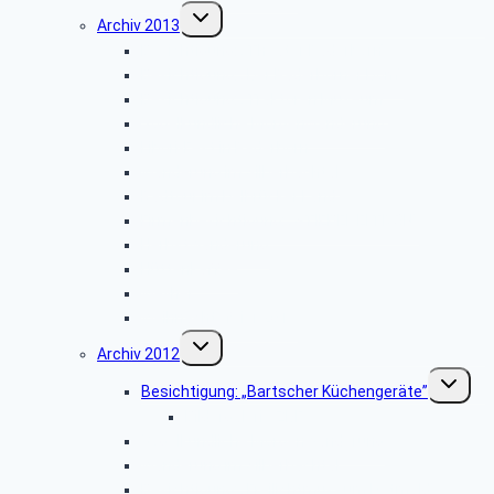
Untermenü
Archiv 2013
umschalten
Besichtigung: „Theater Paderborn”
Besichtigung: „Der Paderborner Dom”
Besichtigung: „Traktoren Museum”
Vogelkundliche Morgenwanderung
Libori-Fest in Paderborn
Wanderung im Silberbachtal
Radtour im Delbrücker Land
Firmenbesichtigung: „STIEBEL ELTRON”
Herbstwanderung
Hüttenkaffee
Weyher
Weihnachtsfeier 2013
Untermenü
Archiv 2012
umschalten
Unterme
Besichtigung: „Bartscher Küchengeräte”
umschalt
Bildergalerie ZDF
Vogelkundliche Morgenwanderung
Wanderung im Silberbachtal
Besichtigung: „Freilichtmuseum Detmold”