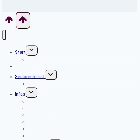
Untermenü
Start
umschalten
Willkommen
Aktuelles
Untermenü
Seniorenbeirat
umschalten
Über uns
Untermenü
Infos
umschalten
Sicherheits- und Verbrauchertipps
Sicher im Netz
Beamte
Tarifkräfte
Krankenkassen
Bevollmächtigung für Beihilfeleistungen der PBeaKK