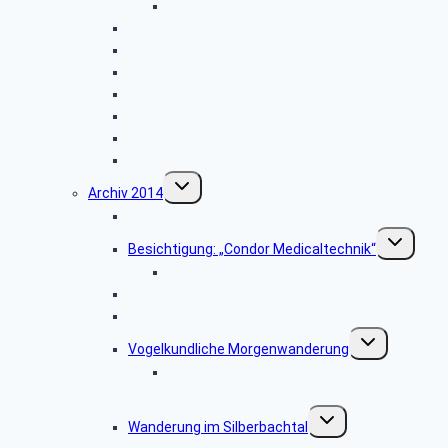
Bildergalerie: „Silberbachtal”
Libori-Fest in Paderborn
Radtour im Bereich Rietberg
Besichtigung Strate-Brauerei Detmold
Wanderung ab Kreuzkrug Schlangen
Hüttenkaffee
Haxtergrund
Weihnachtsfeier 2015
Untermenü
Archiv 2014
umschalten
Besichtigung: „Der Paderborner Dom”
Untermenü
Besichtigung: „Condor Medicaltechnik“
umschalten
Bildergalerie „Condor Medicaltechnik“
Besichtigung: „WDR-Studio Bielefeld”
Besichtigung: „Westfalia Mobil GmbH“
Untermenü
Vogelkundliche Morgenwanderung
umschalten
Bildergalerie „Vogelkundliche
Morgenwanderung“
Untermenü
Wanderung im Silberbachtal
umschalten