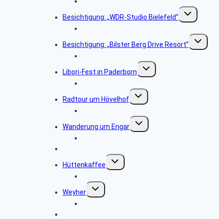
Bildergalerie Silberbachtal
Untermenü
Besichtigung: „WDR-Studio Bielefeld”
umschalten
Bildergalerie „WDR Studio Bielefeld“
Untermen
Besichtigung: „Bilster Berg Drive Resort”
umschalt
Bildergalerie: „Bilster Berg Drive Resort”
Untermenü
Libori-Fest in Paderborn
umschalten
Bildergalerie „Liborifest in Paderborn“
Untermenü
Radtour um Hövelhof
umschalten
Bildergalerie „Radtour um Hövelhof“
Untermenü
Wanderung um Engar
umschalten
Bildergalerie “Wanderung rund um Engar”
Wanderung vom Kreuzkrug
Untermenü
Hüttenkaffee
umschalten
Bildergalerie “Hüttenkaffee”
Untermenü
Weyher
umschalten
Bildergalerie “Haxtergrund”
Weihnachtsfeier 2014