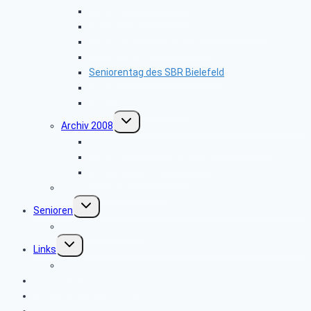
Wanderung um Erwitzen
Betriebsbesichtigung Germeta Brunnen
Wandertag im Bürener Land
Hüttenkaffee
Seniorentag des SBR Bielefeld
Weyher
Weihnachtsfeier 2009
Untermenü
Archiv 2008
umschalten
Besichtigung des Heinz Nixdorf Museums
Wanderung im Silberbachtal
Weihnachtsfeier 2008
Bautrupp Lage von 1953
Untermenü
Senioren
umschalten
Seniorenfrühstück
Untermenü
Links
umschalten
ver.di
Newsletter-Anmeldung
Webseite SBR Bielefeld
Webseite SBR Detmold