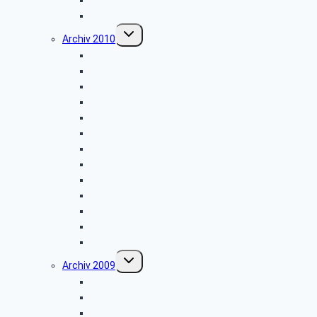
Weihnachtsfeier 2011
Untermenü
Archiv 2010
umschalten
Firmenbesichtigung: „Müller-Elektronik”
Firmenbesichtigung: „Radio-Hochstift”
Entsorgungszentrum – Alte Schanze
Vogelkundliche Morgenwanderung
Wanderung im Silberbachtal
Radtour Sudhagen
Libori-Fest in Paderborn
Firmenbesichtigung: „Ölmühle Solling”
Wanderung im Raum Neuenheerse
Firmenbesichtigung: „Brauns-Heitmann”
Hüttenkaffee
Weyher
Weihnachtsfeier 2010
Untermenü
Archiv 2009
umschalten
Vogelkundliche Morgenwanderung
Wanderung zur Velmerstot
Libori-Fest in Paderborn