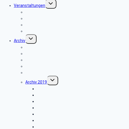
Untermenü
Veranstaltungen
umschalten
Jahresprogramme als PDF-Dateien
Anmeldeformular 2026
Reisebedingungen
Hinweise zu unseren Reisen
Untermenü
Archiv
umschalten
Jahresprogramme als PDF
Archiv 2025
Archiv 2024
Archiv 2023
Archiv 2020
Untermenü
Archiv 2019
umschalten
Besuch der Stümpelschen Mühle
Minden-Schachtschleuse
Wanderung im Silberbachtal
Grillfest in Diestelbruch
Libori-Fest 2019 in Paderborn
Stadt Detmold
Goeken-Backen