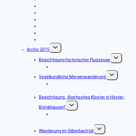
Libori-Fest
Radtour im Paderborner Land
Wanderung bei Augustdorf durch das Dünenfeld
Hüttenkaffee
Hüttenkaffee
Weihnachtsfeier 2016
Untermenü
Archiv 2015
umschalten
Untermenü
Besichtigung historischer Flugzeuge
umschalten
Bildergalerie: „Historische Flugzeuge”
Untermenü
Vogelkundliche Morgenwanderung
umschalten
Bildergalerie “Vogelkundliche
Morgenwanderung”
Besichtigung: „Koptisches Kloster in Höxter-
Untermenü
Brenkhausen”
umschalten
Bildergalerie „Koptisches Kloster in
Höxter-Brenkhausen”
Untermenü
Wanderung im Silberbachtal
umschalten