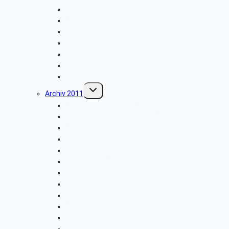
Libori-Fest in Paderborn
Besichtigung: Flugplatz Paderborn
Radtour im Paderborner Land
Wanderung rund um Wewelsburg
Hüttenkaffee
Weyher
Weihnachtsfeier 2012
Untermenü
Archiv 2011
umschalten
Naturkundemuseum Neuenheerse
Firmenbesichtigung: „Fritz Becker KG”
Besichtigung: „GEPADE Polstermöbel”
Vogelkundliche Morgenwanderung
Wanderung im Silberbachtal
Radtour von Bad Driburg nach Höxter
Kreismuseum Wewelsburg
Libori-Fest in Paderborn
Wanderung im Paderborner Land
Besichtigung: „Heimatmuseum”
Hüttenkaffee
Weyher