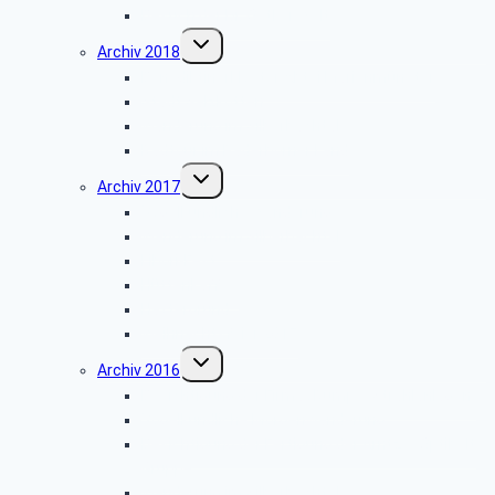
Besuch der Dr. Oetker Welt
Untermenü
Archiv 2018
umschalten
Benediktinerkloster Abtei Marienmünster
Stadt Salzkotten
Wanderung im Silberbachtal
Radtour im Paderborner Land
Untermenü
Archiv 2017
umschalten
Vogelkundliche Wanderung
Wanderung im Silberbachtal
Libori-Fest
Hüttenkaffee
Haxtergrund
Weihnachtsfeier 2017
Untermenü
Archiv 2016
umschalten
Besichtigung der Firma „Rump – Strahlanlagen“
Vogelkundliche Morgenwanderung
Besichtigung der Fertigung der Arntz – Optibelt
Gruppe
Wanderung im Silberbachtal