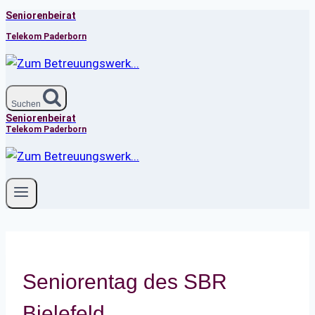
Seniorenbeirat
Zum
Inhalt
Telekom Paderborn
springen
Suchen
Seniorenbeirat
Telekom Paderborn
Seniorentag des SBR
Bielefeld