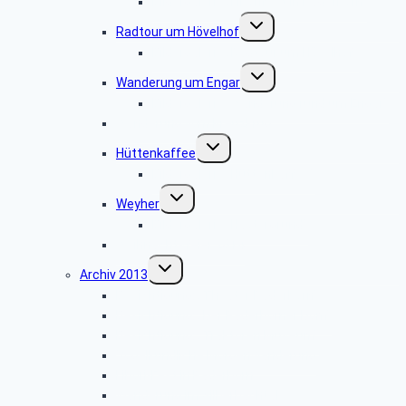
Bildergalerie „Liborifest in Paderborn“
Untermenü
Radtour um Hövelhof
umschalten
Bildergalerie „Radtour um Hövelhof“
Untermenü
Wanderung um Engar
umschalten
Bildergalerie “Wanderung rund um Engar”
Wanderung vom Kreuzkrug
Untermenü
Hüttenkaffee
umschalten
Bildergalerie “Hüttenkaffee”
Untermenü
Weyher
umschalten
Bildergalerie “Haxtergrund”
Weihnachtsfeier 2014
Untermenü
Archiv 2013
umschalten
Besichtigung: „Theater Paderborn”
Besichtigung: „Der Paderborner Dom”
Besichtigung: „Traktoren Museum”
Vogelkundliche Morgenwanderung
Libori-Fest in Paderborn
Wanderung im Silberbachtal