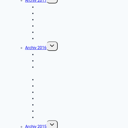
Archiv 2017
umschalten
Vogelkundliche Wanderung
Wanderung im Silberbachtal
Libori-Fest
Hüttenkaffee
Haxtergrund
Weihnachtsfeier 2017
Untermenü
Archiv 2016
umschalten
Besichtigung der Firma „Rump – Strahlanlagen“
Vogelkundliche Morgenwanderung
Besichtigung der Fertigung der Arntz – Optibelt
Gruppe
Wanderung im Silberbachtal
Libori-Fest
Radtour im Paderborner Land
Wanderung bei Augustdorf durch das Dünenfeld
Hüttenkaffee
Hüttenkaffee
Weihnachtsfeier 2016
Untermenü
Archiv 2015
umschalten