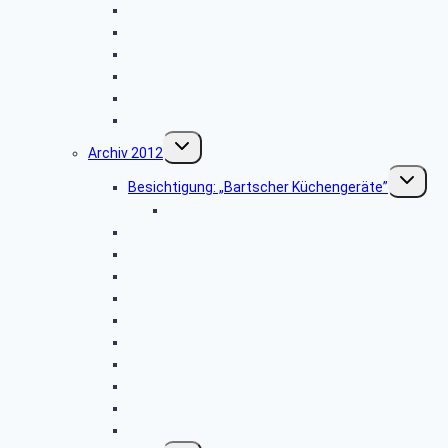
Radtour im Delbrücker Land
Firmenbesichtigung: „STIEBEL ELTRON”
Herbstwanderung
Hüttenkaffee
Weyher
Weihnachtsfeier 2013
Untermenü
Archiv 2012
umschalten
Unterme
Besichtigung: „Bartscher Küchengeräte”
umschalt
Bildergalerie ZDF
Vogelkundliche Morgenwanderung
Wanderung im Silberbachtal
Besichtigung: „Freilichtmuseum Detmold”
Libori-Fest in Paderborn
Besichtigung: Flugplatz Paderborn
Radtour im Paderborner Land
Wanderung rund um Wewelsburg
Hüttenkaffee
Weyher
Weihnachtsfeier 2012