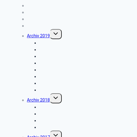
Archiv 2025
Archiv 2024
Archiv 2023
Archiv 2020
Untermenü
Archiv 2019
umschalten
Besuch der Stümpelschen Mühle
Minden-Schachtschleuse
Wanderung im Silberbachtal
Grillfest in Diestelbruch
Libori-Fest 2019 in Paderborn
Stadt Detmold
Goeken-Backen
Besuch der Dr. Oetker Welt
Untermenü
Archiv 2018
umschalten
Benediktinerkloster Abtei Marienmünster
Stadt Salzkotten
Wanderung im Silberbachtal
Radtour im Paderborner Land
Untermenü