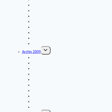
Radtour Sudhagen
Libori-Fest in Paderborn
Firmenbesichtigung: „Ölmühle Solling”
Wanderung im Raum Neuenheerse
Firmenbesichtigung: „Brauns-Heitmann”
Hüttenkaffee
Weyher
Weihnachtsfeier 2010
Untermenü
Archiv 2009
umschalten
Vogelkundliche Morgenwanderung
Wanderung zur Velmerstot
Libori-Fest in Paderborn
Wanderung um Erwitzen
Betriebsbesichtigung Germeta Brunnen
Wandertag im Bürener Land
Hüttenkaffee
Seniorentag des SBR Bielefeld
Weyher
Weihnachtsfeier 2009
Untermenü