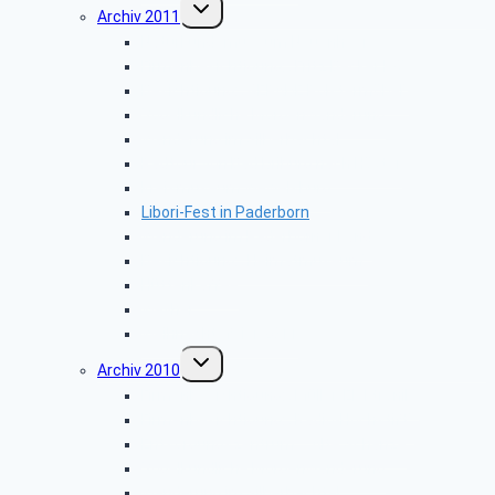
Untermenü
Archiv 2011
umschalten
Naturkundemuseum Neuenheerse
Firmenbesichtigung: „Fritz Becker KG”
Besichtigung: „GEPADE Polstermöbel”
Vogelkundliche Morgenwanderung
Wanderung im Silberbachtal
Radtour von Bad Driburg nach Höxter
Kreismuseum Wewelsburg
Libori-Fest in Paderborn
Wanderung im Paderborner Land
Besichtigung: „Heimatmuseum”
Hüttenkaffee
Weyher
Weihnachtsfeier 2011
Untermenü
Archiv 2010
umschalten
Firmenbesichtigung: „Müller-Elektronik”
Firmenbesichtigung: „Radio-Hochstift”
Entsorgungszentrum – Alte Schanze
Vogelkundliche Morgenwanderung
Wanderung im Silberbachtal