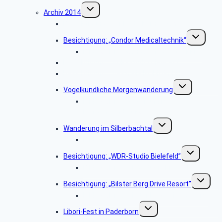
Untermenü
Archiv 2014
umschalten
Besichtigung: „Der Paderborner Dom”
Untermenü
Besichtigung: „Condor Medicaltechnik“
umschalten
Bildergalerie „Condor Medicaltechnik“
Besichtigung: „WDR-Studio Bielefeld”
Besichtigung: „Westfalia Mobil GmbH“
Untermenü
Vogelkundliche Morgenwanderung
umschalten
Bildergalerie „Vogelkundliche
Morgenwanderung“
Untermenü
Wanderung im Silberbachtal
umschalten
Bildergalerie Silberbachtal
Untermenü
Besichtigung: „WDR-Studio Bielefeld”
umschalten
Bildergalerie „WDR Studio Bielefeld“
Untermen
Besichtigung: „Bilster Berg Drive Resort”
umschalt
Bildergalerie: „Bilster Berg Drive Resort”
Untermenü
Libori-Fest in Paderborn
umschalten