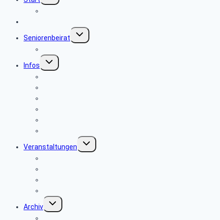
Willkommen
Aktuelles
Untermenü
Seniorenbeirat
umschalten
Über uns
Untermenü
Infos
umschalten
Sicherheits- und Verbrauchertipps
Sicher im Netz
Beamte
Tarifkräfte
Krankenkassen
Bevollmächtigung für Beihilfeleistungen der PBeaKK
Untermenü
Veranstaltungen
umschalten
Jahresprogramme als PDF-Dateien
Anmeldeformular 2026
Reisebedingungen
Hinweise zu unseren Reisen
Untermenü
Archiv
umschalten
Jahresprogramme als PDF