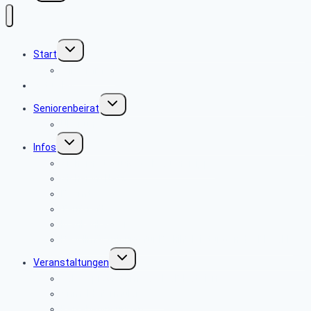
Untermenü
Start
umschalten
Willkommen
Aktuelles
Untermenü
Seniorenbeirat
umschalten
Über uns
Untermenü
Infos
umschalten
Sicherheits- und Verbrauchertipps
Sicher im Netz
Beamte
Tarifkräfte
Krankenkassen
Bevollmächtigung für Beihilfeleistungen der PBeaKK
Untermenü
Veranstaltungen
umschalten
Jahresprogramme als PDF-Dateien
Anmeldeformular 2026
Reisebedingungen