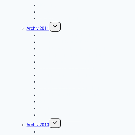
Hüttenkaffee
Weyher
Weihnachtsfeier 2012
Untermenü
Archiv 2011
umschalten
Naturkundemuseum Neuenheerse
Firmenbesichtigung: „Fritz Becker KG”
Besichtigung: „GEPADE Polstermöbel”
Vogelkundliche Morgenwanderung
Wanderung im Silberbachtal
Radtour von Bad Driburg nach Höxter
Kreismuseum Wewelsburg
Libori-Fest in Paderborn
Wanderung im Paderborner Land
Besichtigung: „Heimatmuseum”
Hüttenkaffee
Weyher
Weihnachtsfeier 2011
Untermenü
Archiv 2010
umschalten
Firmenbesichtigung: „Müller-Elektronik”