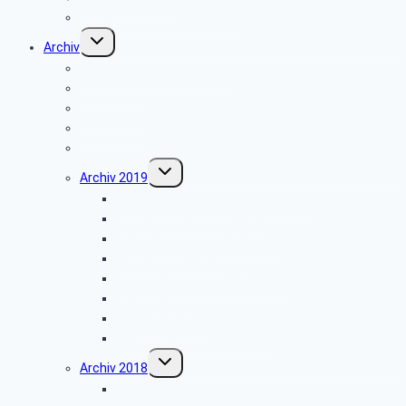
Hinweise zu unseren Reisen
Untermenü
Archiv
umschalten
Jahresprogramme als PDF
Archiv 2025
Archiv 2024
Archiv 2023
Archiv 2020
Untermenü
Archiv 2019
umschalten
Besuch der Stümpelschen Mühle
Minden-Schachtschleuse
Wanderung im Silberbachtal
Grillfest in Diestelbruch
Libori-Fest 2019 in Paderborn
Stadt Detmold
Goeken-Backen
Besuch der Dr. Oetker Welt
Untermenü
Archiv 2018
umschalten
Benediktinerkloster Abtei Marienmünster