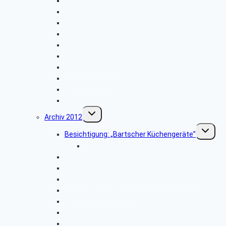
Besichtigung: „Traktoren Museum”
Vogelkundliche Morgenwanderung
Libori-Fest in Paderborn
Wanderung im Silberbachtal
Radtour im Delbrücker Land
Firmenbesichtigung: „STIEBEL ELTRON”
Herbstwanderung
Hüttenkaffee
Weyher
Weihnachtsfeier 2013
Untermenü
Archiv 2012
umschalten
Unterme
Besichtigung: „Bartscher Küchengeräte”
umschalt
Bildergalerie ZDF
Vogelkundliche Morgenwanderung
Wanderung im Silberbachtal
Besichtigung: „Freilichtmuseum Detmold”
Libori-Fest in Paderborn
Besichtigung: Flugplatz Paderborn
Radtour im Paderborner Land
Wanderung rund um Wewelsburg