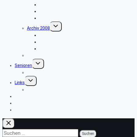
Seniorentag des SBR Bielefeld
Weyher
Weihnachtsfeier 2009
Untermenü
Archiv 2008
umschalten
Besichtigung des Heinz Nixdorf Museums
Wanderung im Silberbachtal
Weihnachtsfeier 2008
Bautrupp Lage von 1953
Untermenü
Senioren
umschalten
Seniorenfrühstück
Untermenü
Links
umschalten
ver.di
Newsletter-Anmeldung
Webseite SBR Bielefeld
Webseite SBR Detmold
Suchen