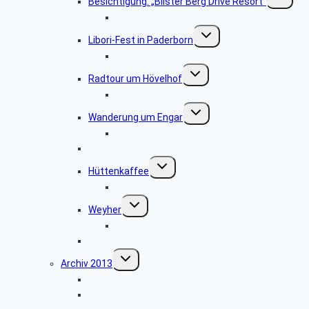
Besichtigung: „Bilster Berg Drive Resort”
umschalt
Bildergalerie: „Bilster Berg Drive Resort”
Untermenü
Libori-Fest in Paderborn
umschalten
Bildergalerie „Liborifest in Paderborn“
Untermenü
Radtour um Hövelhof
umschalten
Bildergalerie „Radtour um Hövelhof“
Untermenü
Wanderung um Engar
umschalten
Bildergalerie “Wanderung rund um Engar”
Wanderung vom Kreuzkrug
Untermenü
Hüttenkaffee
umschalten
Bildergalerie “Hüttenkaffee”
Untermenü
Weyher
umschalten
Bildergalerie “Haxtergrund”
Weihnachtsfeier 2014
Untermenü
Archiv 2013
umschalten
Besichtigung: „Theater Paderborn”
Besichtigung: „Der Paderborner Dom”