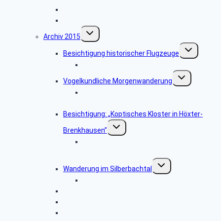
Hüttenkaffee
Weihnachtsfeier 2016
Untermenü
Archiv 2015
umschalten
Untermenü
Besichtigung historischer Flugzeuge
umschalten
Bildergalerie: „Historische Flugzeuge”
Untermenü
Vogelkundliche Morgenwanderung
umschalten
Bildergalerie “Vogelkundliche
Morgenwanderung”
Besichtigung: „Koptisches Kloster in Höxter-
Untermenü
Brenkhausen”
umschalten
Bildergalerie „Koptisches Kloster in
Höxter-Brenkhausen”
Untermenü
Wanderung im Silberbachtal
umschalten
Bildergalerie: „Silberbachtal”
Libori-Fest in Paderborn
Radtour im Bereich Rietberg
Besichtigung Strate-Brauerei Detmold