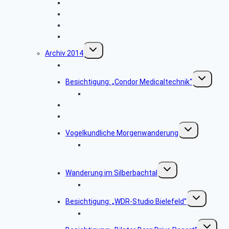
Wanderung ab Kreuzkrug Schlangen
Hüttenkaffee
Haxtergrund
Weihnachtsfeier 2015
Untermenü
Archiv 2014
umschalten
Besichtigung: „Der Paderborner Dom”
Untermenü
Besichtigung: „Condor Medicaltechnik“
umschalten
Bildergalerie „Condor Medicaltechnik“
Besichtigung: „WDR-Studio Bielefeld”
Besichtigung: „Westfalia Mobil GmbH“
Untermenü
Vogelkundliche Morgenwanderung
umschalten
Bildergalerie „Vogelkundliche
Morgenwanderung“
Untermenü
Wanderung im Silberbachtal
umschalten
Bildergalerie Silberbachtal
Untermenü
Besichtigung: „WDR-Studio Bielefeld”
umschalten
Bildergalerie „WDR Studio Bielefeld“
Untermen