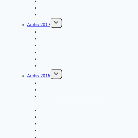
Stadt Salzkotten
Wanderung im Silberbachtal
Radtour im Paderborner Land
Untermenü
Archiv 2017
umschalten
Vogelkundliche Wanderung
Wanderung im Silberbachtal
Libori-Fest
Hüttenkaffee
Haxtergrund
Weihnachtsfeier 2017
Untermenü
Archiv 2016
umschalten
Besichtigung der Firma „Rump – Strahlanlagen“
Vogelkundliche Morgenwanderung
Besichtigung der Fertigung der Arntz – Optibelt
Gruppe
Wanderung im Silberbachtal
Libori-Fest
Radtour im Paderborner Land
Wanderung bei Augustdorf durch das Dünenfeld
Hüttenkaffee