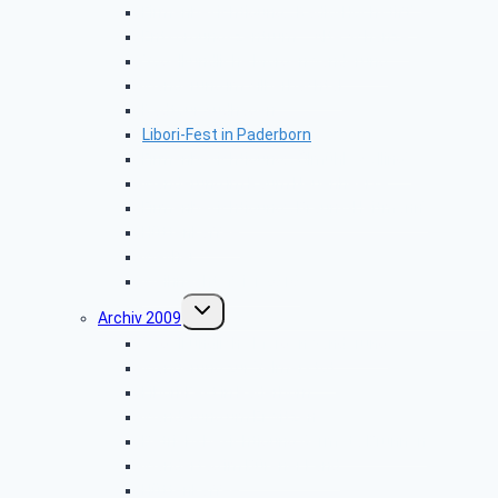
Firmenbesichtigung: „Radio-Hochstift”
Entsorgungszentrum – Alte Schanze
Vogelkundliche Morgenwanderung
Wanderung im Silberbachtal
Radtour Sudhagen
Libori-Fest in Paderborn
Firmenbesichtigung: „Ölmühle Solling”
Wanderung im Raum Neuenheerse
Firmenbesichtigung: „Brauns-Heitmann”
Hüttenkaffee
Weyher
Weihnachtsfeier 2010
Untermenü
Archiv 2009
umschalten
Vogelkundliche Morgenwanderung
Wanderung zur Velmerstot
Libori-Fest in Paderborn
Wanderung um Erwitzen
Betriebsbesichtigung Germeta Brunnen
Wandertag im Bürener Land
Hüttenkaffee