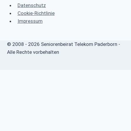
Datenschutz
Cookie-Richtlinie
Impressum
© 2008 - 2026 Seniorenbeirat Telekom Paderborn -
Alle Rechte vorbehalten
Start
Untermenü
umschalten
Willkommen
Aktuelles
Seniorenbeirat
Untermenü
umschalten
Über uns
Infos
Untermenü
umschalten
Sicherheits- und Verbrauchertipps