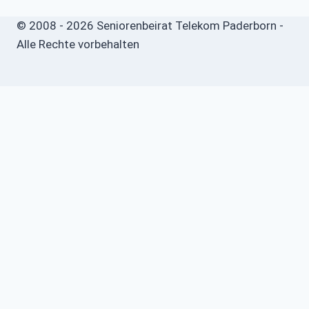
© 2008 - 2026 Seniorenbeirat Telekom Paderborn -
Alle Rechte vorbehalten
Start
Untermenü
umschalten
Willkommen
Aktuelles
Seniorenbeirat
Untermenü
umschalten
Über uns
Infos
Untermenü
umschalten
Sicherheits- und Verbrauchertipps
Sicher im Netz
Beamte
Tarifkräfte
Krankenkassen
Bevollmächtigung für Beihilfeleistungen der PBeaKK