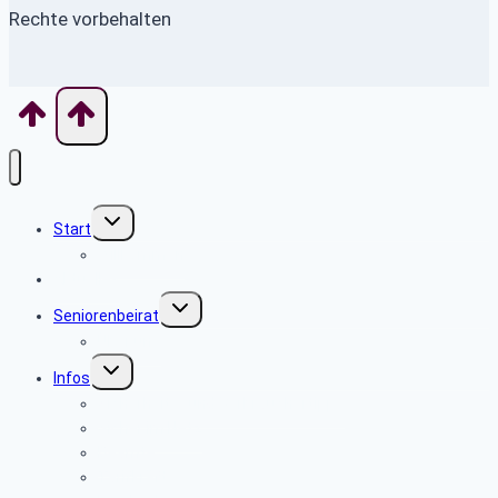
Rechte vorbehalten
Untermenü
Start
umschalten
Willkommen
Aktuelles
Untermenü
Seniorenbeirat
umschalten
Über uns
Untermenü
Infos
umschalten
Sicherheits- und Verbrauchertipps
Sicher im Netz
Beamte
Tarifkräfte