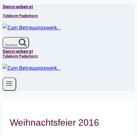
Seniorenbeirat
Zum
Inhalt
Telekom Paderborn
springen
Suchen
Seniorenbeirat
Telekom Paderborn
Weihnachtsfeier 2016