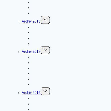
Stadt Detmold
Goeken-Backen
Besuch der Dr. Oetker Welt
Untermenü
Archiv 2018
umschalten
Benediktinerkloster Abtei Marienmünster
Stadt Salzkotten
Wanderung im Silberbachtal
Radtour im Paderborner Land
Untermenü
Archiv 2017
umschalten
Vogelkundliche Wanderung
Wanderung im Silberbachtal
Libori-Fest
Hüttenkaffee
Haxtergrund
Weihnachtsfeier 2017
Untermenü
Archiv 2016
umschalten
Besichtigung der Firma „Rump – Strahlanlagen“
Vogelkundliche Morgenwanderung
Besichtigung der Fertigung der Arntz – Optibelt