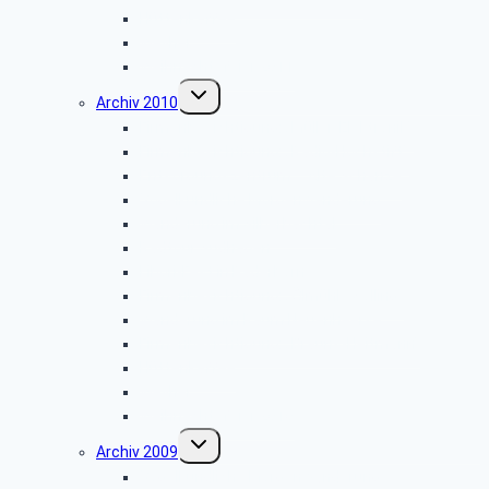
Hüttenkaffee
Weyher
Weihnachtsfeier 2011
Untermenü
Archiv 2010
umschalten
Firmenbesichtigung: „Müller-Elektronik”
Firmenbesichtigung: „Radio-Hochstift”
Entsorgungszentrum – Alte Schanze
Vogelkundliche Morgenwanderung
Wanderung im Silberbachtal
Radtour Sudhagen
Libori-Fest in Paderborn
Firmenbesichtigung: „Ölmühle Solling”
Wanderung im Raum Neuenheerse
Firmenbesichtigung: „Brauns-Heitmann”
Hüttenkaffee
Weyher
Weihnachtsfeier 2010
Untermenü
Archiv 2009
umschalten
Vogelkundliche Morgenwanderung