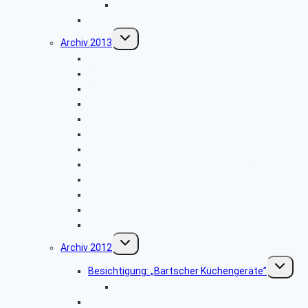
Bildergalerie “Haxtergrund”
Weihnachtsfeier 2014
Untermenü
Archiv 2013
umschalten
Besichtigung: „Theater Paderborn”
Besichtigung: „Der Paderborner Dom”
Besichtigung: „Traktoren Museum”
Vogelkundliche Morgenwanderung
Libori-Fest in Paderborn
Wanderung im Silberbachtal
Radtour im Delbrücker Land
Firmenbesichtigung: „STIEBEL ELTRON”
Herbstwanderung
Hüttenkaffee
Weyher
Weihnachtsfeier 2013
Untermenü
Archiv 2012
umschalten
Unterme
Besichtigung: „Bartscher Küchengeräte”
umschalt
Bildergalerie ZDF
Vogelkundliche Morgenwanderung