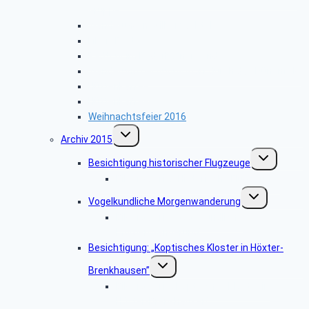
Gruppe
Wanderung im Silberbachtal
Libori-Fest
Radtour im Paderborner Land
Wanderung bei Augustdorf durch das Dünenfeld
Hüttenkaffee
Hüttenkaffee
Weihnachtsfeier 2016
Untermenü
Archiv 2015
umschalten
Untermenü
Besichtigung historischer Flugzeuge
umschalten
Bildergalerie: „Historische Flugzeuge”
Untermenü
Vogelkundliche Morgenwanderung
umschalten
Bildergalerie “Vogelkundliche
Morgenwanderung”
Besichtigung: „Koptisches Kloster in Höxter-
Untermenü
Brenkhausen”
umschalten
Bildergalerie „Koptisches Kloster in
Höxter-Brenkhausen”