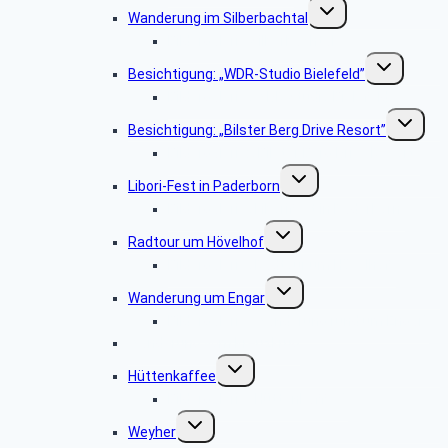
Untermenü
Wanderung im Silberbachtal
umschalten
Bildergalerie Silberbachtal
Untermenü
Besichtigung: „WDR-Studio Bielefeld”
umschalten
Bildergalerie „WDR Studio Bielefeld“
Untermen
Besichtigung: „Bilster Berg Drive Resort”
umschalt
Bildergalerie: „Bilster Berg Drive Resort”
Untermenü
Libori-Fest in Paderborn
umschalten
Bildergalerie „Liborifest in Paderborn“
Untermenü
Radtour um Hövelhof
umschalten
Bildergalerie „Radtour um Hövelhof“
Untermenü
Wanderung um Engar
umschalten
Bildergalerie “Wanderung rund um Engar”
Wanderung vom Kreuzkrug
Untermenü
Hüttenkaffee
umschalten
Bildergalerie “Hüttenkaffee”
Untermenü
Weyher
umschalten