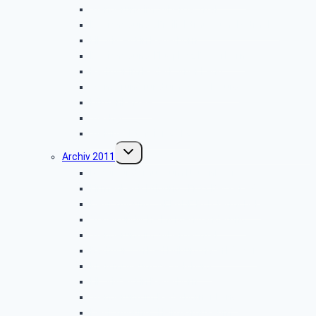
Wanderung im Silberbachtal
Besichtigung: „Freilichtmuseum Detmold”
Libori-Fest in Paderborn
Besichtigung: Flugplatz Paderborn
Radtour im Paderborner Land
Wanderung rund um Wewelsburg
Hüttenkaffee
Weyher
Weihnachtsfeier 2012
Untermenü
Archiv 2011
umschalten
Naturkundemuseum Neuenheerse
Firmenbesichtigung: „Fritz Becker KG”
Besichtigung: „GEPADE Polstermöbel”
Vogelkundliche Morgenwanderung
Wanderung im Silberbachtal
Radtour von Bad Driburg nach Höxter
Kreismuseum Wewelsburg
Libori-Fest in Paderborn
Wanderung im Paderborner Land
Besichtigung: „Heimatmuseum”