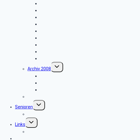
Wanderung zur Velmerstot
Libori-Fest in Paderborn
Wanderung um Erwitzen
Betriebsbesichtigung Germeta Brunnen
Wandertag im Bürener Land
Hüttenkaffee
Seniorentag des SBR Bielefeld
Weyher
Weihnachtsfeier 2009
Untermenü
Archiv 2008
umschalten
Besichtigung des Heinz Nixdorf Museums
Wanderung im Silberbachtal
Weihnachtsfeier 2008
Bautrupp Lage von 1953
Untermenü
Senioren
umschalten
Seniorenfrühstück
Untermenü
Links
umschalten
ver.di
Newsletter-Anmeldung