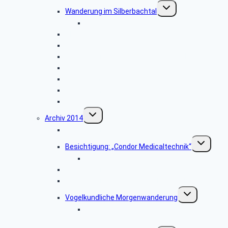
Untermenü
Wanderung im Silberbachtal
umschalten
Bildergalerie: „Silberbachtal”
Libori-Fest in Paderborn
Radtour im Bereich Rietberg
Besichtigung Strate-Brauerei Detmold
Wanderung ab Kreuzkrug Schlangen
Hüttenkaffee
Haxtergrund
Weihnachtsfeier 2015
Untermenü
Archiv 2014
umschalten
Besichtigung: „Der Paderborner Dom”
Untermenü
Besichtigung: „Condor Medicaltechnik“
umschalten
Bildergalerie „Condor Medicaltechnik“
Besichtigung: „WDR-Studio Bielefeld”
Besichtigung: „Westfalia Mobil GmbH“
Untermenü
Vogelkundliche Morgenwanderung
umschalten
Bildergalerie „Vogelkundliche
Morgenwanderung“