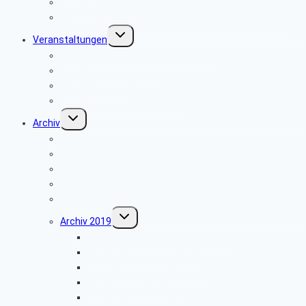
Krankenkassen
Bevollmächtigung für Beihilfeleistungen der PBeaKK
Untermenü
Veranstaltungen
umschalten
Jahresprogramme als PDF-Dateien
Anmeldeformular 2026
Reisebedingungen
Hinweise zu unseren Reisen
Untermenü
Archiv
umschalten
Jahresprogramme als PDF
Archiv 2025
Archiv 2024
Archiv 2023
Archiv 2020
Untermenü
Archiv 2019
umschalten
Besuch der Stümpelschen Mühle
Minden-Schachtschleuse
Wanderung im Silberbachtal
Grillfest in Diestelbruch
Libori-Fest 2019 in Paderborn