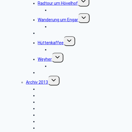
Radtour um Hövelhof
umschalten
Bildergalerie „Radtour um Hövelhof“
Untermenü
Wanderung um Engar
umschalten
Bildergalerie “Wanderung rund um Engar”
Wanderung vom Kreuzkrug
Untermenü
Hüttenkaffee
umschalten
Bildergalerie “Hüttenkaffee”
Untermenü
Weyher
umschalten
Bildergalerie “Haxtergrund”
Weihnachtsfeier 2014
Untermenü
Archiv 2013
umschalten
Besichtigung: „Theater Paderborn”
Besichtigung: „Der Paderborner Dom”
Besichtigung: „Traktoren Museum”
Vogelkundliche Morgenwanderung
Libori-Fest in Paderborn
Wanderung im Silberbachtal
Radtour im Delbrücker Land