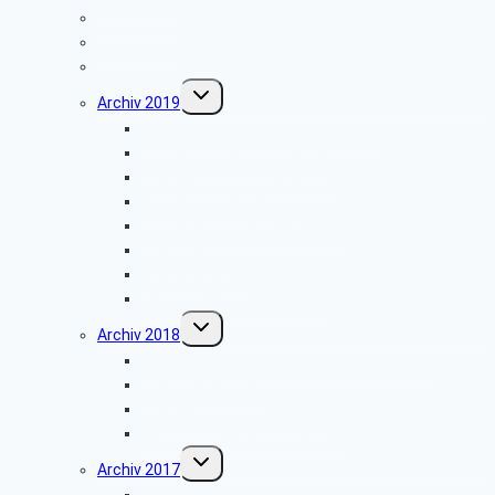
Archiv 2024
Archiv 2023
Archiv 2020
Untermenü
Archiv 2019
umschalten
Besuch der Stümpelschen Mühle
Minden-Schachtschleuse
Wanderung im Silberbachtal
Grillfest in Diestelbruch
Libori-Fest 2019 in Paderborn
Stadt Detmold
Goeken-Backen
Besuch der Dr. Oetker Welt
Untermenü
Archiv 2018
umschalten
Benediktinerkloster Abtei Marienmünster
Stadt Salzkotten
Wanderung im Silberbachtal
Radtour im Paderborner Land
Untermenü
Archiv 2017
umschalten