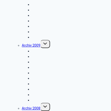
Libori-Fest in Paderborn
Firmenbesichtigung: „Ölmühle Solling”
Wanderung im Raum Neuenheerse
Firmenbesichtigung: „Brauns-Heitmann”
Hüttenkaffee
Weyher
Weihnachtsfeier 2010
Untermenü
Archiv 2009
umschalten
Vogelkundliche Morgenwanderung
Wanderung zur Velmerstot
Libori-Fest in Paderborn
Wanderung um Erwitzen
Betriebsbesichtigung Germeta Brunnen
Wandertag im Bürener Land
Hüttenkaffee
Seniorentag des SBR Bielefeld
Weyher
Weihnachtsfeier 2009
Untermenü
Archiv 2008
umschalten