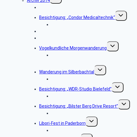
Archiv 2014
umschalten
Besichtigung: „Der Paderborner Dom”
Untermenü
Besichtigung: „Condor Medicaltechnik“
umschalten
Bildergalerie „Condor Medicaltechnik“
Besichtigung: „WDR-Studio Bielefeld”
Besichtigung: „Westfalia Mobil GmbH“
Untermenü
Vogelkundliche Morgenwanderung
umschalten
Bildergalerie „Vogelkundliche
Morgenwanderung“
Untermenü
Wanderung im Silberbachtal
umschalten
Bildergalerie Silberbachtal
Untermenü
Besichtigung: „WDR-Studio Bielefeld”
umschalten
Bildergalerie „WDR Studio Bielefeld“
Untermen
Besichtigung: „Bilster Berg Drive Resort”
umschalt
Bildergalerie: „Bilster Berg Drive Resort”
Untermenü
Libori-Fest in Paderborn
umschalten
Bildergalerie „Liborifest in Paderborn“
Untermenü