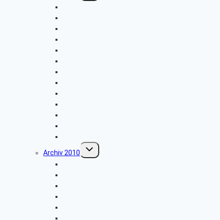
Naturkundemuseum Neuenheerse
Firmenbesichtigung: „Fritz Becker KG”
Besichtigung: „GEPADE Polstermöbel”
Vogelkundliche Morgenwanderung
Wanderung im Silberbachtal
Radtour von Bad Driburg nach Höxter
Kreismuseum Wewelsburg
Libori-Fest in Paderborn
Wanderung im Paderborner Land
Besichtigung: „Heimatmuseum”
Hüttenkaffee
Weyher
Weihnachtsfeier 2011
Untermenü
Archiv 2010
umschalten
Firmenbesichtigung: „Müller-Elektronik”
Firmenbesichtigung: „Radio-Hochstift”
Entsorgungszentrum – Alte Schanze
Vogelkundliche Morgenwanderung
Wanderung im Silberbachtal
Radtour Sudhagen