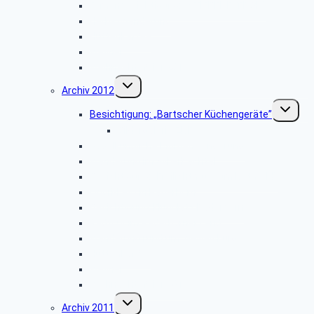
Firmenbesichtigung: „STIEBEL ELTRON”
Herbstwanderung
Hüttenkaffee
Weyher
Weihnachtsfeier 2013
Untermenü
Archiv 2012
umschalten
Unterme
Besichtigung: „Bartscher Küchengeräte”
umschalt
Bildergalerie ZDF
Vogelkundliche Morgenwanderung
Wanderung im Silberbachtal
Besichtigung: „Freilichtmuseum Detmold”
Libori-Fest in Paderborn
Besichtigung: Flugplatz Paderborn
Radtour im Paderborner Land
Wanderung rund um Wewelsburg
Hüttenkaffee
Weyher
Weihnachtsfeier 2012
Untermenü
Archiv 2011
umschalten