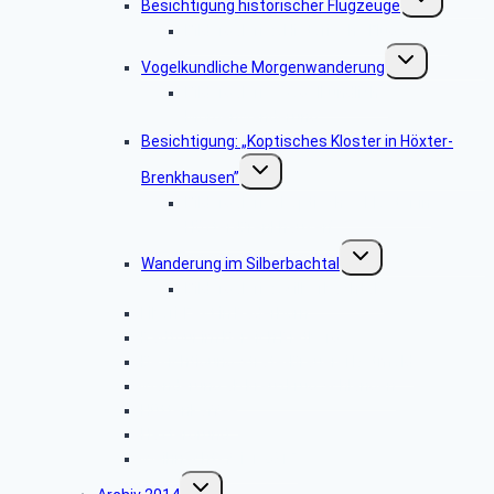
Besichtigung historischer Flugzeuge
umschalten
Bildergalerie: „Historische Flugzeuge”
Untermenü
Vogelkundliche Morgenwanderung
umschalten
Bildergalerie “Vogelkundliche
Morgenwanderung”
Besichtigung: „Koptisches Kloster in Höxter-
Untermenü
Brenkhausen”
umschalten
Bildergalerie „Koptisches Kloster in
Höxter-Brenkhausen”
Untermenü
Wanderung im Silberbachtal
umschalten
Bildergalerie: „Silberbachtal”
Libori-Fest in Paderborn
Radtour im Bereich Rietberg
Besichtigung Strate-Brauerei Detmold
Wanderung ab Kreuzkrug Schlangen
Hüttenkaffee
Haxtergrund
Weihnachtsfeier 2015
Untermenü