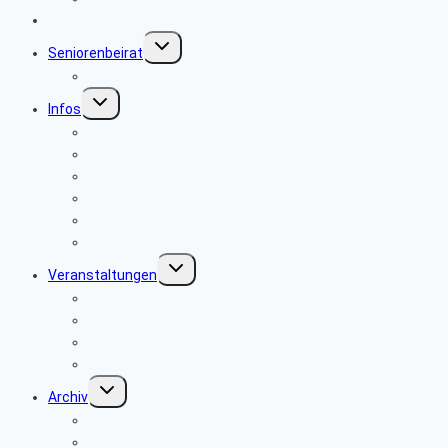
Aktuelles
Untermenü
Seniorenbeirat
umschalten
Über uns
Untermenü
Infos
umschalten
Sicherheits- und Verbrauchertipps
Sicher im Netz
Beamte
Tarifkräfte
Krankenkassen
Bevollmächtigung für Beihilfeleistungen der PBeaKK
Untermenü
Veranstaltungen
umschalten
Jahresprogramme als PDF-Dateien
Anmeldeformular 2026
Reisebedingungen
Hinweise zu unseren Reisen
Untermenü
Archiv
umschalten
Jahresprogramme als PDF
Archiv 2025