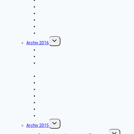
Vogelkundliche Wanderung
Wanderung im Silberbachtal
Libori-Fest
Hüttenkaffee
Haxtergrund
Weihnachtsfeier 2017
Untermenü
Archiv 2016
umschalten
Besichtigung der Firma „Rump – Strahlanlagen“
Vogelkundliche Morgenwanderung
Besichtigung der Fertigung der Arntz – Optibelt
Gruppe
Wanderung im Silberbachtal
Libori-Fest
Radtour im Paderborner Land
Wanderung bei Augustdorf durch das Dünenfeld
Hüttenkaffee
Hüttenkaffee
Weihnachtsfeier 2016
Untermenü
Archiv 2015
umschalten
Untermenü