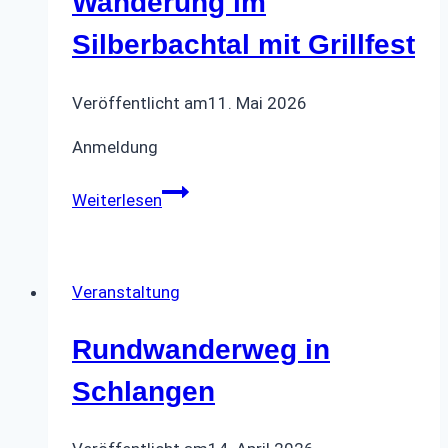
Wanderung im
Silberbachtal mit Grillfest
Veröffentlicht am
11. Mai 2026
Anmeldung
Wanderung
Weiterlesen
im
Silberbachtal
mit
Veranstaltung
Grillfest
Rundwanderweg in
Schlangen