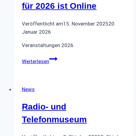
für 2026 ist Online
Veröffentlicht am
15. November 2025
20.
Januar 2026
Veranstaltungen 2026
Der
Weiterlesen
Veranstaltungskalender
für
2026
News
ist
Online
Radio- und
Telefonmuseum