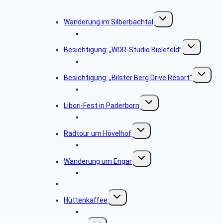
Morgenwanderung“
Untermenü
Wanderung im Silberbachtal
umschalten
Bildergalerie Silberbachtal
Untermenü
Besichtigung: „WDR-Studio Bielefeld”
umschalten
Bildergalerie „WDR Studio Bielefeld“
Untermen
Besichtigung: „Bilster Berg Drive Resort”
umschalt
Bildergalerie: „Bilster Berg Drive Resort”
Untermenü
Libori-Fest in Paderborn
umschalten
Bildergalerie „Liborifest in Paderborn“
Untermenü
Radtour um Hövelhof
umschalten
Bildergalerie „Radtour um Hövelhof“
Untermenü
Wanderung um Engar
umschalten
Bildergalerie “Wanderung rund um Engar”
Wanderung vom Kreuzkrug
Untermenü
Hüttenkaffee
umschalten
Bildergalerie “Hüttenkaffee”
Untermenü