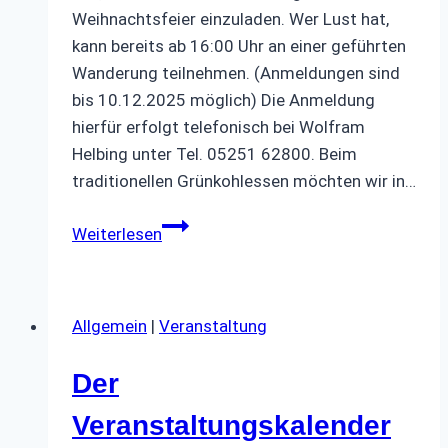
Weihnachtsfeier einzuladen. Wer Lust hat,
kann bereits ab 16:00 Uhr an einer geführten
Wanderung teilnehmen. (Anmeldungen sind
bis 10.12.2025 möglich) Die Anmeldung
hierfür erfolgt telefonisch bei Wolfram
Helbing unter Tel. 05251 62800. Beim
traditionellen Grünkohlessen möchten wir in…
SBR
Weiterlesen
Paderborn
und
verdi:
Allgemein
|
Veranstaltung
Einladung
zur
Der
Weihnachtsfeier
2025
Veranstaltungskalender