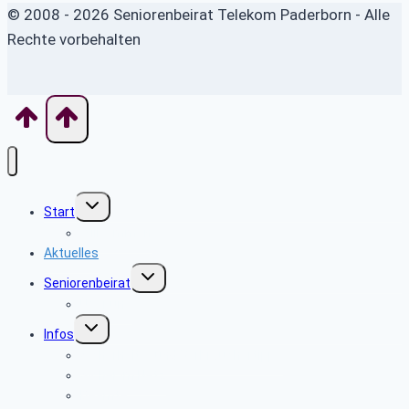
© 2008 - 2026 Seniorenbeirat Telekom Paderborn - Alle
Rechte vorbehalten
Untermenü
Start
umschalten
Willkommen
Aktuelles
Untermenü
Seniorenbeirat
umschalten
Über uns
Untermenü
Infos
umschalten
Sicherheits- und Verbrauchertipps
Sicher im Netz
Beamte