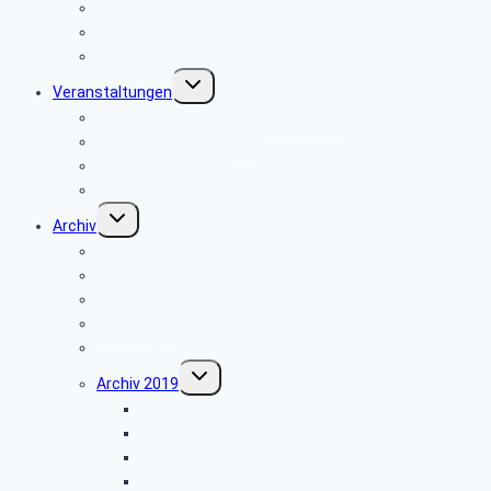
Tarifkräfte
Krankenkassen
Bevollmächtigung für Beihilfeleistungen der PBeaKK
Untermenü
Veranstaltungen
umschalten
Jahresprogramme als PDF-Dateien
Anmeldeformular 2026
Reisebedingungen
Hinweise zu unseren Reisen
Untermenü
Archiv
umschalten
Jahresprogramme als PDF
Archiv 2025
Archiv 2024
Archiv 2023
Archiv 2020
Untermenü
Archiv 2019
umschalten
Besuch der Stümpelschen Mühle
Minden-Schachtschleuse
Wanderung im Silberbachtal
Grillfest in Diestelbruch