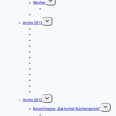
Weyher
umschalten
Bildergalerie “Haxtergrund”
Weihnachtsfeier 2014
Untermenü
Archiv 2013
umschalten
Besichtigung: „Theater Paderborn”
Besichtigung: „Der Paderborner Dom”
Besichtigung: „Traktoren Museum”
Vogelkundliche Morgenwanderung
Libori-Fest in Paderborn
Wanderung im Silberbachtal
Radtour im Delbrücker Land
Firmenbesichtigung: „STIEBEL ELTRON”
Herbstwanderung
Hüttenkaffee
Weyher
Weihnachtsfeier 2013
Untermenü
Archiv 2012
umschalten
Unterme
Besichtigung: „Bartscher Küchengeräte”
umschalt
Bildergalerie ZDF