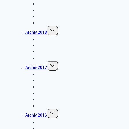
Libori-Fest 2019 in Paderborn
Stadt Detmold
Goeken-Backen
Besuch der Dr. Oetker Welt
Untermenü
Archiv 2018
umschalten
Benediktinerkloster Abtei Marienmünster
Stadt Salzkotten
Wanderung im Silberbachtal
Radtour im Paderborner Land
Untermenü
Archiv 2017
umschalten
Vogelkundliche Wanderung
Wanderung im Silberbachtal
Libori-Fest
Hüttenkaffee
Haxtergrund
Weihnachtsfeier 2017
Untermenü
Archiv 2016
umschalten
Besichtigung der Firma „Rump – Strahlanlagen“
Vogelkundliche Morgenwanderung