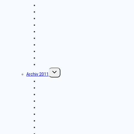
Vogelkundliche Morgenwanderung
Wanderung im Silberbachtal
Besichtigung: „Freilichtmuseum Detmold”
Libori-Fest in Paderborn
Besichtigung: Flugplatz Paderborn
Radtour im Paderborner Land
Wanderung rund um Wewelsburg
Hüttenkaffee
Weyher
Weihnachtsfeier 2012
Untermenü
Archiv 2011
umschalten
Naturkundemuseum Neuenheerse
Firmenbesichtigung: „Fritz Becker KG”
Besichtigung: „GEPADE Polstermöbel”
Vogelkundliche Morgenwanderung
Wanderung im Silberbachtal
Radtour von Bad Driburg nach Höxter
Kreismuseum Wewelsburg
Libori-Fest in Paderborn
Wanderung im Paderborner Land