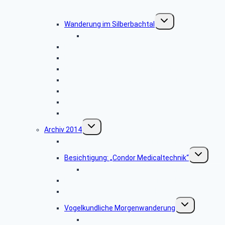
Höxter-Brenkhausen”
Untermenü
Wanderung im Silberbachtal
umschalten
Bildergalerie: „Silberbachtal”
Libori-Fest in Paderborn
Radtour im Bereich Rietberg
Besichtigung Strate-Brauerei Detmold
Wanderung ab Kreuzkrug Schlangen
Hüttenkaffee
Haxtergrund
Weihnachtsfeier 2015
Untermenü
Archiv 2014
umschalten
Besichtigung: „Der Paderborner Dom”
Untermenü
Besichtigung: „Condor Medicaltechnik“
umschalten
Bildergalerie „Condor Medicaltechnik“
Besichtigung: „WDR-Studio Bielefeld”
Besichtigung: „Westfalia Mobil GmbH“
Untermenü
Vogelkundliche Morgenwanderung
umschalten
Bildergalerie „Vogelkundliche