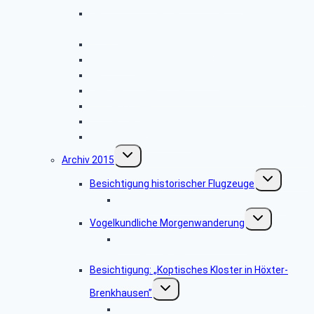
Besichtigung der Fertigung der Arntz – Optibelt
Gruppe
Wanderung im Silberbachtal
Libori-Fest
Radtour im Paderborner Land
Wanderung bei Augustdorf durch das Dünenfeld
Hüttenkaffee
Hüttenkaffee
Weihnachtsfeier 2016
Untermenü
Archiv 2015
umschalten
Untermenü
Besichtigung historischer Flugzeuge
umschalten
Bildergalerie: „Historische Flugzeuge”
Untermenü
Vogelkundliche Morgenwanderung
umschalten
Bildergalerie “Vogelkundliche
Morgenwanderung”
Besichtigung: „Koptisches Kloster in Höxter-
Untermenü
Brenkhausen”
umschalten
Bildergalerie „Koptisches Kloster in