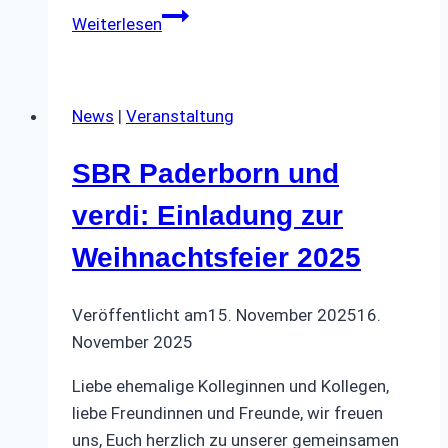
Besichtigung
Weiterlesen
Jüdischer
Friedhof
in
News
|
Veranstaltung
Paderborn
SBR Paderborn und
verdi: Einladung zur
Weihnachtsfeier 2025
Veröffentlicht am
15. November 2025
16.
November 2025
Liebe ehemalige Kolleginnen und Kollegen,
liebe Freundinnen und Freunde, wir freuen
uns, Euch herzlich zu unserer gemeinsamen