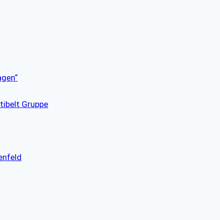
agen“
tibelt Gruppe
enfeld