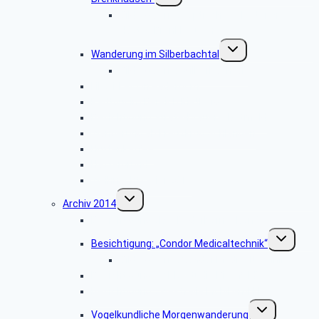
Bildergalerie „Koptisches Kloster in
Höxter-Brenkhausen”
Untermenü
Wanderung im Silberbachtal
umschalten
Bildergalerie: „Silberbachtal”
Libori-Fest in Paderborn
Radtour im Bereich Rietberg
Besichtigung Strate-Brauerei Detmold
Wanderung ab Kreuzkrug Schlangen
Hüttenkaffee
Haxtergrund
Weihnachtsfeier 2015
Untermenü
Archiv 2014
umschalten
Besichtigung: „Der Paderborner Dom”
Untermenü
Besichtigung: „Condor Medicaltechnik“
umschalten
Bildergalerie „Condor Medicaltechnik“
Besichtigung: „WDR-Studio Bielefeld”
Besichtigung: „Westfalia Mobil GmbH“
Untermenü
Vogelkundliche Morgenwanderung
umschalten