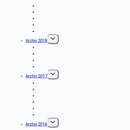
Grillfest in Diestelbruch
Libori-Fest 2019 in Paderborn
Stadt Detmold
Goeken-Backen
Besuch der Dr. Oetker Welt
Untermenü
Archiv 2018
umschalten
Benediktinerkloster Abtei Marienmünster
Stadt Salzkotten
Wanderung im Silberbachtal
Radtour im Paderborner Land
Untermenü
Archiv 2017
umschalten
Vogelkundliche Wanderung
Wanderung im Silberbachtal
Libori-Fest
Hüttenkaffee
Haxtergrund
Weihnachtsfeier 2017
Untermenü
Archiv 2016
umschalten