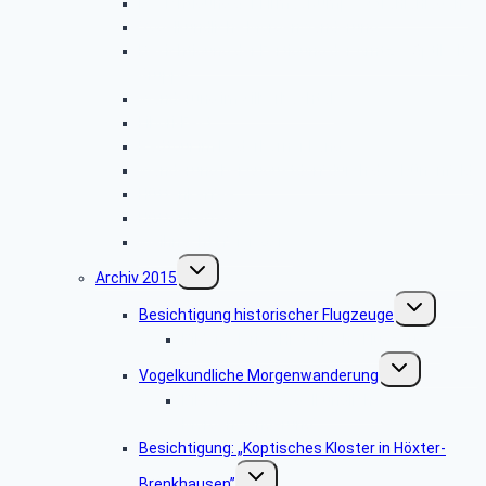
Besichtigung der Firma „Rump – Strahlanlagen“
Vogelkundliche Morgenwanderung
Besichtigung der Fertigung der Arntz – Optibelt
Gruppe
Wanderung im Silberbachtal
Libori-Fest
Radtour im Paderborner Land
Wanderung bei Augustdorf durch das Dünenfeld
Hüttenkaffee
Hüttenkaffee
Weihnachtsfeier 2016
Untermenü
Archiv 2015
umschalten
Untermenü
Besichtigung historischer Flugzeuge
umschalten
Bildergalerie: „Historische Flugzeuge”
Untermenü
Vogelkundliche Morgenwanderung
umschalten
Bildergalerie “Vogelkundliche
Morgenwanderung”
Besichtigung: „Koptisches Kloster in Höxter-
Untermenü
Brenkhausen”
umschalten