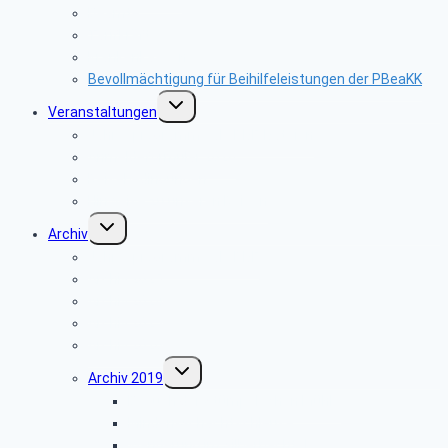
Beamte
Tarifkräfte
Krankenkassen
Bevollmächtigung für Beihilfeleistungen der PBeaKK
Untermenü
Veranstaltungen
umschalten
Jahresprogramme als PDF-Dateien
Anmeldeformular 2026
Reisebedingungen
Hinweise zu unseren Reisen
Untermenü
Archiv
umschalten
Jahresprogramme als PDF
Archiv 2025
Archiv 2024
Archiv 2023
Archiv 2020
Untermenü
Archiv 2019
umschalten
Besuch der Stümpelschen Mühle
Minden-Schachtschleuse
Wanderung im Silberbachtal