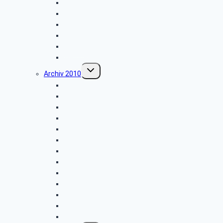
Libori-Fest in Paderborn
Wanderung im Paderborner Land
Besichtigung: „Heimatmuseum”
Hüttenkaffee
Weyher
Weihnachtsfeier 2011
Untermenü
Archiv 2010
umschalten
Firmenbesichtigung: „Müller-Elektronik”
Firmenbesichtigung: „Radio-Hochstift”
Entsorgungszentrum – Alte Schanze
Vogelkundliche Morgenwanderung
Wanderung im Silberbachtal
Radtour Sudhagen
Libori-Fest in Paderborn
Firmenbesichtigung: „Ölmühle Solling”
Wanderung im Raum Neuenheerse
Firmenbesichtigung: „Brauns-Heitmann”
Hüttenkaffee
Weyher
Weihnachtsfeier 2010