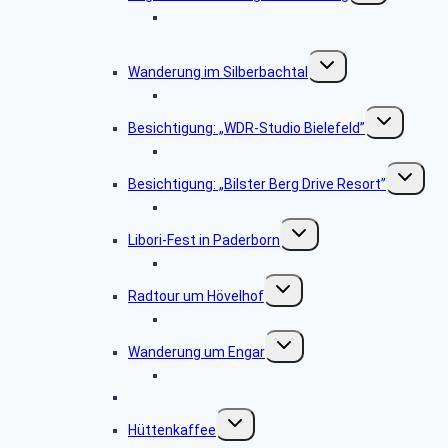
Bildergalerie „Vogelkundliche
Morgenwanderung“
Untermenü
Wanderung im Silberbachtal
umschalten
Bildergalerie Silberbachtal
Untermenü
Besichtigung: „WDR-Studio Bielefeld”
umschalten
Bildergalerie „WDR Studio Bielefeld“
Untermen
Besichtigung: „Bilster Berg Drive Resort”
umschalt
Bildergalerie: „Bilster Berg Drive Resort”
Untermenü
Libori-Fest in Paderborn
umschalten
Bildergalerie „Liborifest in Paderborn“
Untermenü
Radtour um Hövelhof
umschalten
Bildergalerie „Radtour um Hövelhof“
Untermenü
Wanderung um Engar
umschalten
Bildergalerie “Wanderung rund um Engar”
Wanderung vom Kreuzkrug
Untermenü
Hüttenkaffee
umschalten