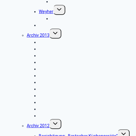
Bildergalerie “Hüttenkaffee”
Untermenü
Weyher
umschalten
Bildergalerie “Haxtergrund”
Weihnachtsfeier 2014
Untermenü
Archiv 2013
umschalten
Besichtigung: „Theater Paderborn”
Besichtigung: „Der Paderborner Dom”
Besichtigung: „Traktoren Museum”
Vogelkundliche Morgenwanderung
Libori-Fest in Paderborn
Wanderung im Silberbachtal
Radtour im Delbrücker Land
Firmenbesichtigung: „STIEBEL ELTRON”
Herbstwanderung
Hüttenkaffee
Weyher
Weihnachtsfeier 2013
Untermenü
Archiv 2012
umschalten
Unterme
Besichtigung: „Bartscher Küchengeräte”