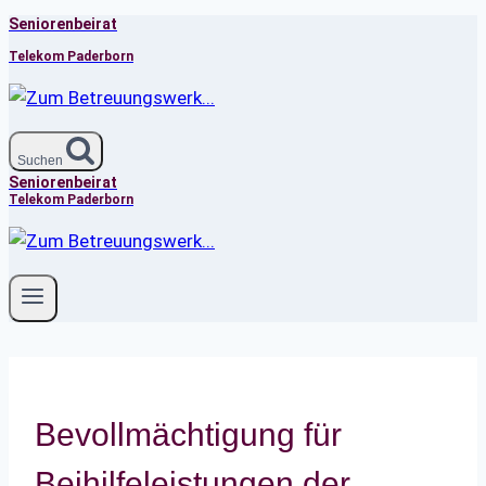
Seniorenbeirat
Zum
Inhalt
Telekom Paderborn
springen
Suchen
Seniorenbeirat
Telekom Paderborn
Bevollmächtigung für
Beihilfeleistungen der