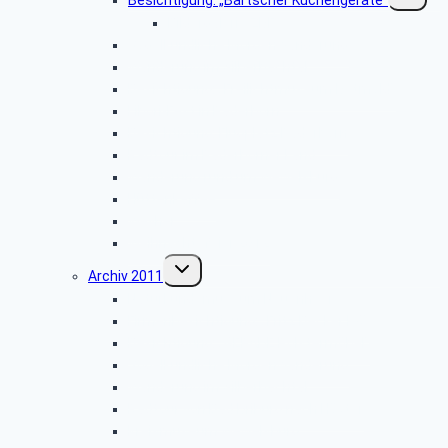
umschalt
Bildergalerie ZDF
Vogelkundliche Morgenwanderung
Wanderung im Silberbachtal
Besichtigung: „Freilichtmuseum Detmold”
Libori-Fest in Paderborn
Besichtigung: Flugplatz Paderborn
Radtour im Paderborner Land
Wanderung rund um Wewelsburg
Hüttenkaffee
Weyher
Weihnachtsfeier 2012
Untermenü
Archiv 2011
umschalten
Naturkundemuseum Neuenheerse
Firmenbesichtigung: „Fritz Becker KG”
Besichtigung: „GEPADE Polstermöbel”
Vogelkundliche Morgenwanderung
Wanderung im Silberbachtal
Radtour von Bad Driburg nach Höxter
Kreismuseum Wewelsburg