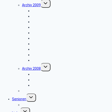
Untermenü
Archiv 2009
umschalten
Vogelkundliche Morgenwanderung
Wanderung zur Velmerstot
Libori-Fest in Paderborn
Wanderung um Erwitzen
Betriebsbesichtigung Germeta Brunnen
Wandertag im Bürener Land
Hüttenkaffee
Seniorentag des SBR Bielefeld
Weyher
Weihnachtsfeier 2009
Untermenü
Archiv 2008
umschalten
Besichtigung des Heinz Nixdorf Museums
Wanderung im Silberbachtal
Weihnachtsfeier 2008
Bautrupp Lage von 1953
Untermenü
Senioren
umschalten
Seniorenfrühstück
Untermenü