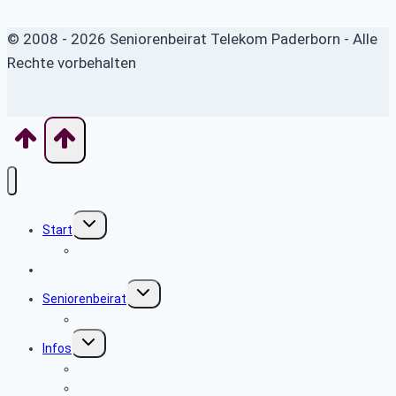
© 2008 - 2026 Seniorenbeirat Telekom Paderborn - Alle
Rechte vorbehalten
Untermenü
Start
umschalten
Willkommen
Aktuelles
Untermenü
Seniorenbeirat
umschalten
Über uns
Untermenü
Infos
umschalten
Sicherheits- und Verbrauchertipps
Sicher im Netz