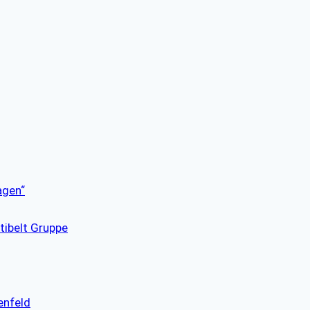
agen“
tibelt Gruppe
enfeld