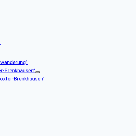
”
enwanderung”
er-Brenkhausen”
 Höxter-Brenkhausen”