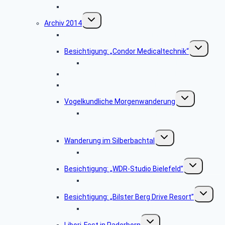
Weihnachtsfeier 2015
Untermenü
Archiv 2014
umschalten
Besichtigung: „Der Paderborner Dom”
Untermenü
Besichtigung: „Condor Medicaltechnik“
umschalten
Bildergalerie „Condor Medicaltechnik“
Besichtigung: „WDR-Studio Bielefeld”
Besichtigung: „Westfalia Mobil GmbH“
Untermenü
Vogelkundliche Morgenwanderung
umschalten
Bildergalerie „Vogelkundliche
Morgenwanderung“
Untermenü
Wanderung im Silberbachtal
umschalten
Bildergalerie Silberbachtal
Untermenü
Besichtigung: „WDR-Studio Bielefeld”
umschalten
Bildergalerie „WDR Studio Bielefeld“
Untermen
Besichtigung: „Bilster Berg Drive Resort”
umschalt
Bildergalerie: „Bilster Berg Drive Resort”
Untermenü
Libori-Fest in Paderborn