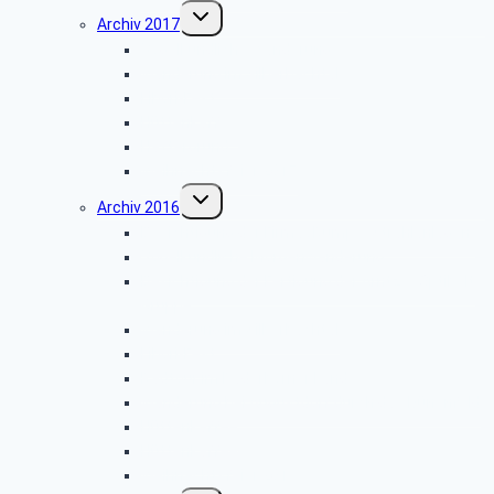
Untermenü
Archiv 2017
umschalten
Vogelkundliche Wanderung
Wanderung im Silberbachtal
Libori-Fest
Hüttenkaffee
Haxtergrund
Weihnachtsfeier 2017
Untermenü
Archiv 2016
umschalten
Besichtigung der Firma „Rump – Strahlanlagen“
Vogelkundliche Morgenwanderung
Besichtigung der Fertigung der Arntz – Optibelt
Gruppe
Wanderung im Silberbachtal
Libori-Fest
Radtour im Paderborner Land
Wanderung bei Augustdorf durch das Dünenfeld
Hüttenkaffee
Hüttenkaffee
Weihnachtsfeier 2016