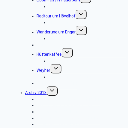
umschalten
Bildergalerie „Liborifest in Paderborn“
Untermenü
Radtour um Hövelhof
umschalten
Bildergalerie „Radtour um Hövelhof“
Untermenü
Wanderung um Engar
umschalten
Bildergalerie “Wanderung rund um Engar”
Wanderung vom Kreuzkrug
Untermenü
Hüttenkaffee
umschalten
Bildergalerie “Hüttenkaffee”
Untermenü
Weyher
umschalten
Bildergalerie “Haxtergrund”
Weihnachtsfeier 2014
Untermenü
Archiv 2013
umschalten
Besichtigung: „Theater Paderborn”
Besichtigung: „Der Paderborner Dom”
Besichtigung: „Traktoren Museum”
Vogelkundliche Morgenwanderung
Libori-Fest in Paderborn