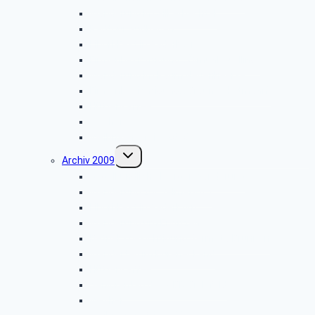
Wanderung im Silberbachtal
Radtour Sudhagen
Libori-Fest in Paderborn
Firmenbesichtigung: „Ölmühle Solling”
Wanderung im Raum Neuenheerse
Firmenbesichtigung: „Brauns-Heitmann”
Hüttenkaffee
Weyher
Weihnachtsfeier 2010
Untermenü
Archiv 2009
umschalten
Vogelkundliche Morgenwanderung
Wanderung zur Velmerstot
Libori-Fest in Paderborn
Wanderung um Erwitzen
Betriebsbesichtigung Germeta Brunnen
Wandertag im Bürener Land
Hüttenkaffee
Seniorentag des SBR Bielefeld
Weyher