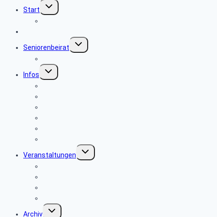
Untermenü
Start
umschalten
Willkommen
Aktuelles
Untermenü
Seniorenbeirat
umschalten
Über uns
Untermenü
Infos
umschalten
Sicherheits- und Verbrauchertipps
Sicher im Netz
Beamte
Tarifkräfte
Krankenkassen
Bevollmächtigung für Beihilfeleistungen der PBeaKK
Untermenü
Veranstaltungen
umschalten
Jahresprogramme als PDF-Dateien
Anmeldeformular 2026
Reisebedingungen
Hinweise zu unseren Reisen
Untermenü
Archiv
umschalten