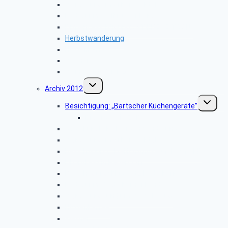
Wanderung im Silberbachtal
Radtour im Delbrücker Land
Firmenbesichtigung: „STIEBEL ELTRON”
Herbstwanderung
Hüttenkaffee
Weyher
Weihnachtsfeier 2013
Untermenü
Archiv 2012
umschalten
Unterme
Besichtigung: „Bartscher Küchengeräte”
umschalt
Bildergalerie ZDF
Vogelkundliche Morgenwanderung
Wanderung im Silberbachtal
Besichtigung: „Freilichtmuseum Detmold”
Libori-Fest in Paderborn
Besichtigung: Flugplatz Paderborn
Radtour im Paderborner Land
Wanderung rund um Wewelsburg
Hüttenkaffee
Weyher