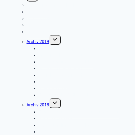
Jahresprogramme als PDF
Archiv 2025
Archiv 2024
Archiv 2023
Archiv 2020
Untermenü
Archiv 2019
umschalten
Besuch der Stümpelschen Mühle
Minden-Schachtschleuse
Wanderung im Silberbachtal
Grillfest in Diestelbruch
Libori-Fest 2019 in Paderborn
Stadt Detmold
Goeken-Backen
Besuch der Dr. Oetker Welt
Untermenü
Archiv 2018
umschalten
Benediktinerkloster Abtei Marienmünster
Stadt Salzkotten
Wanderung im Silberbachtal
Radtour im Paderborner Land