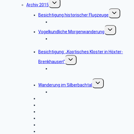
Untermenü
Archiv 2015
umschalten
Untermenü
Besichtigung historischer Flugzeuge
umschalten
Bildergalerie: „Historische Flugzeuge”
Untermenü
Vogelkundliche Morgenwanderung
umschalten
Bildergalerie “Vogelkundliche
Morgenwanderung”
Besichtigung: „Koptisches Kloster in Höxter-
Untermenü
Brenkhausen”
umschalten
Bildergalerie „Koptisches Kloster in
Höxter-Brenkhausen”
Untermenü
Wanderung im Silberbachtal
umschalten
Bildergalerie: „Silberbachtal”
Libori-Fest in Paderborn
Radtour im Bereich Rietberg
Besichtigung Strate-Brauerei Detmold
Wanderung ab Kreuzkrug Schlangen
Hüttenkaffee
Haxtergrund