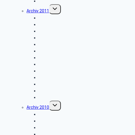
Weihnachtsfeier 2012
Untermenü
Archiv 2011
umschalten
Naturkundemuseum Neuenheerse
Firmenbesichtigung: „Fritz Becker KG”
Besichtigung: „GEPADE Polstermöbel”
Vogelkundliche Morgenwanderung
Wanderung im Silberbachtal
Radtour von Bad Driburg nach Höxter
Kreismuseum Wewelsburg
Libori-Fest in Paderborn
Wanderung im Paderborner Land
Besichtigung: „Heimatmuseum”
Hüttenkaffee
Weyher
Weihnachtsfeier 2011
Untermenü
Archiv 2010
umschalten
Firmenbesichtigung: „Müller-Elektronik”
Firmenbesichtigung: „Radio-Hochstift”
Entsorgungszentrum – Alte Schanze
Vogelkundliche Morgenwanderung