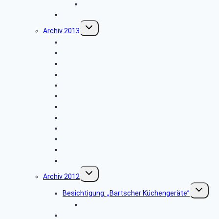
Bildergalerie “Haxtergrund”
Weihnachtsfeier 2014
Untermenü
Archiv 2013
umschalten
Besichtigung: „Theater Paderborn”
Besichtigung: „Der Paderborner Dom”
Besichtigung: „Traktoren Museum”
Vogelkundliche Morgenwanderung
Libori-Fest in Paderborn
Wanderung im Silberbachtal
Radtour im Delbrücker Land
Firmenbesichtigung: „STIEBEL ELTRON”
Herbstwanderung
Hüttenkaffee
Weyher
Weihnachtsfeier 2013
Untermenü
Archiv 2012
umschalten
Unterme
Besichtigung: „Bartscher Küchengeräte”
umschalt
Bildergalerie ZDF
Vogelkundliche Morgenwanderung