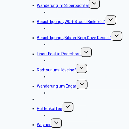
Untermenü
Wanderung im Silberbachtal
umschalten
Bildergalerie Silberbachtal
Untermenü
Besichtigung: „WDR-Studio Bielefeld”
umschalten
Bildergalerie „WDR Studio Bielefeld“
Untermen
Besichtigung: „Bilster Berg Drive Resort”
umschalt
Bildergalerie: „Bilster Berg Drive Resort”
Untermenü
Libori-Fest in Paderborn
umschalten
Bildergalerie „Liborifest in Paderborn“
Untermenü
Radtour um Hövelhof
umschalten
Bildergalerie „Radtour um Hövelhof“
Untermenü
Wanderung um Engar
umschalten
Bildergalerie “Wanderung rund um Engar”
Wanderung vom Kreuzkrug
Untermenü
Hüttenkaffee
umschalten
Bildergalerie “Hüttenkaffee”
Untermenü
Weyher
umschalten