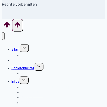
Rechte vorbehalten
Untermenü
Start
umschalten
Willkommen
Aktuelles
Untermenü
Seniorenbeirat
umschalten
Über uns
Untermenü
Infos
umschalten
Sicherheits- und Verbrauchertipps
Sicher im Netz
Beamte
Tarifkräfte