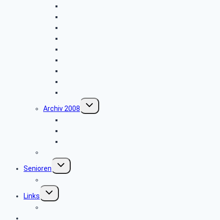
Wanderung zur Velmerstot
Libori-Fest in Paderborn
Wanderung um Erwitzen
Betriebsbesichtigung Germeta Brunnen
Wandertag im Bürener Land
Hüttenkaffee
Seniorentag des SBR Bielefeld
Weyher
Weihnachtsfeier 2009
Untermenü
Archiv 2008
umschalten
Besichtigung des Heinz Nixdorf Museums
Wanderung im Silberbachtal
Weihnachtsfeier 2008
Bautrupp Lage von 1953
Untermenü
Senioren
umschalten
Seniorenfrühstück
Untermenü
Links
umschalten
ver.di
Newsletter-Anmeldung