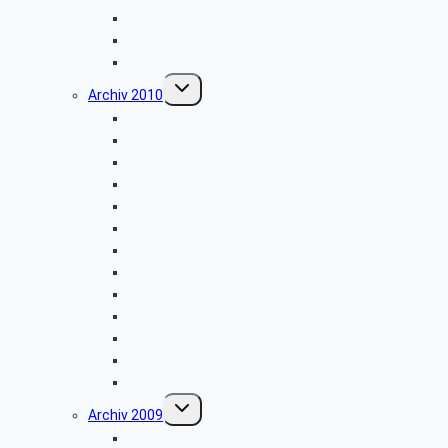
Hüttenkaffee
Weyher
Weihnachtsfeier 2011
Untermenü
Archiv 2010
umschalten
Firmenbesichtigung: „Müller-Elektronik”
Firmenbesichtigung: „Radio-Hochstift”
Entsorgungszentrum – Alte Schanze
Vogelkundliche Morgenwanderung
Wanderung im Silberbachtal
Radtour Sudhagen
Libori-Fest in Paderborn
Firmenbesichtigung: „Ölmühle Solling”
Wanderung im Raum Neuenheerse
Firmenbesichtigung: „Brauns-Heitmann”
Hüttenkaffee
Weyher
Weihnachtsfeier 2010
Untermenü
Archiv 2009
umschalten
Vogelkundliche Morgenwanderung