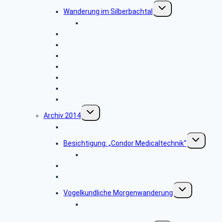
Untermenü
Wanderung im Silberbachtal
umschalten
Bildergalerie: „Silberbachtal”
Libori-Fest in Paderborn
Radtour im Bereich Rietberg
Besichtigung Strate-Brauerei Detmold
Wanderung ab Kreuzkrug Schlangen
Hüttenkaffee
Haxtergrund
Weihnachtsfeier 2015
Untermenü
Archiv 2014
umschalten
Besichtigung: „Der Paderborner Dom”
Untermenü
Besichtigung: „Condor Medicaltechnik“
umschalten
Bildergalerie „Condor Medicaltechnik“
Besichtigung: „WDR-Studio Bielefeld”
Besichtigung: „Westfalia Mobil GmbH“
Untermenü
Vogelkundliche Morgenwanderung
umschalten
Bildergalerie „Vogelkundliche
Morgenwanderung“