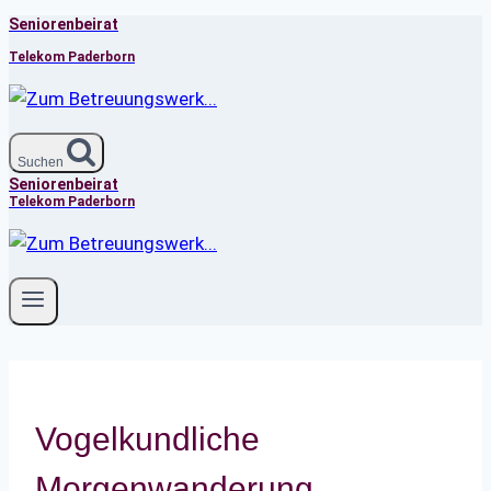
Seniorenbeirat
Zum
Inhalt
Telekom Paderborn
springen
Suchen
Seniorenbeirat
Telekom Paderborn
Vogelkundliche
Morgenwanderung