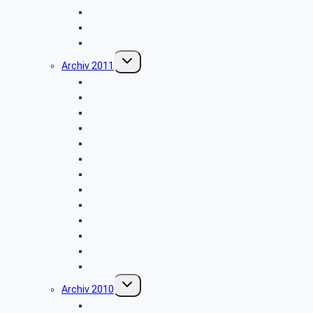
Hüttenkaffee
Weyher
Weihnachtsfeier 2012
Untermenü
Archiv 2011
umschalten
Naturkundemuseum Neuenheerse
Firmenbesichtigung: „Fritz Becker KG”
Besichtigung: „GEPADE Polstermöbel”
Vogelkundliche Morgenwanderung
Wanderung im Silberbachtal
Radtour von Bad Driburg nach Höxter
Kreismuseum Wewelsburg
Libori-Fest in Paderborn
Wanderung im Paderborner Land
Besichtigung: „Heimatmuseum”
Hüttenkaffee
Weyher
Weihnachtsfeier 2011
Untermenü
Archiv 2010
umschalten
Firmenbesichtigung: „Müller-Elektronik”