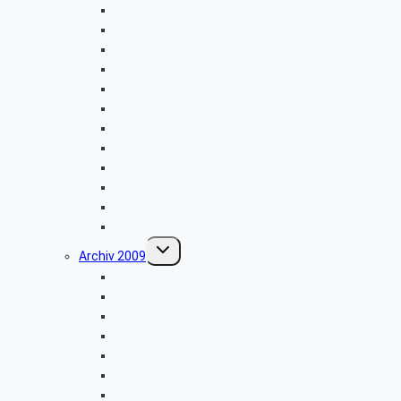
Firmenbesichtigung: „Radio-Hochstift”
Entsorgungszentrum – Alte Schanze
Vogelkundliche Morgenwanderung
Wanderung im Silberbachtal
Radtour Sudhagen
Libori-Fest in Paderborn
Firmenbesichtigung: „Ölmühle Solling”
Wanderung im Raum Neuenheerse
Firmenbesichtigung: „Brauns-Heitmann”
Hüttenkaffee
Weyher
Weihnachtsfeier 2010
Untermenü
Archiv 2009
umschalten
Vogelkundliche Morgenwanderung
Wanderung zur Velmerstot
Libori-Fest in Paderborn
Wanderung um Erwitzen
Betriebsbesichtigung Germeta Brunnen
Wandertag im Bürener Land
Hüttenkaffee