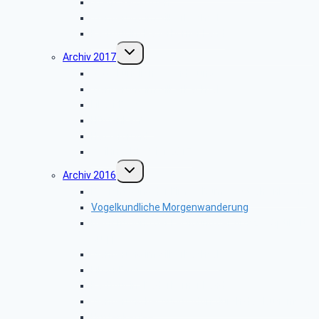
Stadt Salzkotten
Wanderung im Silberbachtal
Radtour im Paderborner Land
Untermenü
Archiv 2017
umschalten
Vogelkundliche Wanderung
Wanderung im Silberbachtal
Libori-Fest
Hüttenkaffee
Haxtergrund
Weihnachtsfeier 2017
Untermenü
Archiv 2016
umschalten
Besichtigung der Firma „Rump – Strahlanlagen“
Vogelkundliche Morgenwanderung
Besichtigung der Fertigung der Arntz – Optibelt
Gruppe
Wanderung im Silberbachtal
Libori-Fest
Radtour im Paderborner Land
Wanderung bei Augustdorf durch das Dünenfeld
Hüttenkaffee