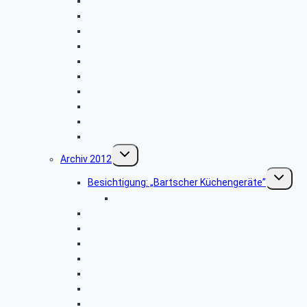
Besichtigung: „Traktoren Museum”
Vogelkundliche Morgenwanderung
Libori-Fest in Paderborn
Wanderung im Silberbachtal
Radtour im Delbrücker Land
Firmenbesichtigung: „STIEBEL ELTRON”
Herbstwanderung
Hüttenkaffee
Weyher
Weihnachtsfeier 2013
Untermenü
Archiv 2012
umschalten
Unterme
Besichtigung: „Bartscher Küchengeräte”
umschalt
Bildergalerie ZDF
Vogelkundliche Morgenwanderung
Wanderung im Silberbachtal
Besichtigung: „Freilichtmuseum Detmold”
Libori-Fest in Paderborn
Besichtigung: Flugplatz Paderborn
Radtour im Paderborner Land
Wanderung rund um Wewelsburg