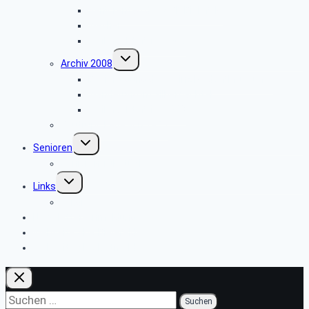
Seniorentag des SBR Bielefeld
Weyher
Weihnachtsfeier 2009
Untermenü
Archiv 2008
umschalten
Besichtigung des Heinz Nixdorf Museums
Wanderung im Silberbachtal
Weihnachtsfeier 2008
Bautrupp Lage von 1953
Untermenü
Senioren
umschalten
Seniorenfrühstück
Untermenü
Links
umschalten
ver.di
Newsletter-Anmeldung
Webseite SBR Bielefeld
Webseite SBR Detmold
Suchen