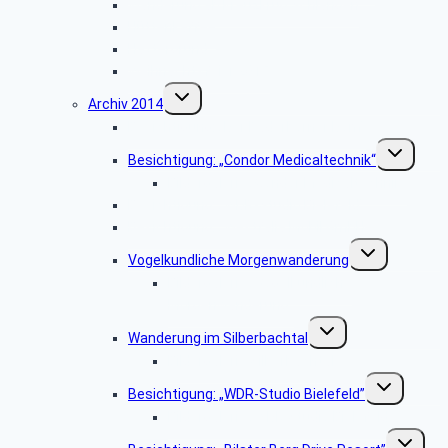
Wanderung ab Kreuzkrug Schlangen
Hüttenkaffee
Haxtergrund
Weihnachtsfeier 2015
Untermenü
Archiv 2014
umschalten
Besichtigung: „Der Paderborner Dom”
Untermenü
Besichtigung: „Condor Medicaltechnik“
umschalten
Bildergalerie „Condor Medicaltechnik“
Besichtigung: „WDR-Studio Bielefeld”
Besichtigung: „Westfalia Mobil GmbH“
Untermenü
Vogelkundliche Morgenwanderung
umschalten
Bildergalerie „Vogelkundliche
Morgenwanderung“
Untermenü
Wanderung im Silberbachtal
umschalten
Bildergalerie Silberbachtal
Untermenü
Besichtigung: „WDR-Studio Bielefeld”
umschalten
Bildergalerie „WDR Studio Bielefeld“
Untermen