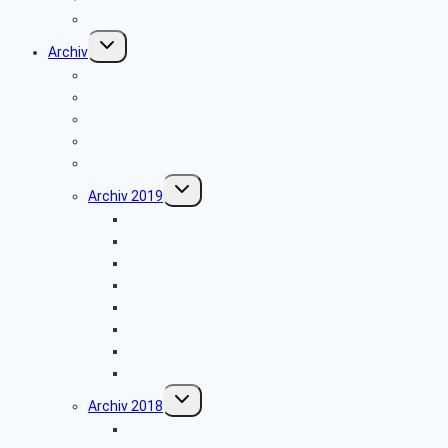
Hinweise zu unseren Reisen
Untermenü
Archiv
umschalten
Jahresprogramme als PDF
Archiv 2025
Archiv 2024
Archiv 2023
Archiv 2020
Untermenü
Archiv 2019
umschalten
Besuch der Stümpelschen Mühle
Minden-Schachtschleuse
Wanderung im Silberbachtal
Grillfest in Diestelbruch
Libori-Fest 2019 in Paderborn
Stadt Detmold
Goeken-Backen
Besuch der Dr. Oetker Welt
Untermenü
Archiv 2018
umschalten
Benediktinerkloster Abtei Marienmünster