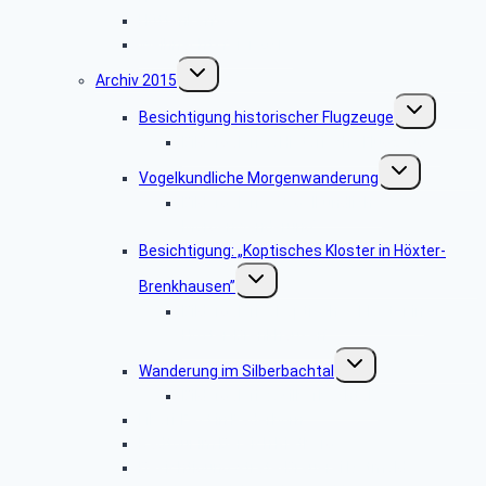
Hüttenkaffee
Weihnachtsfeier 2016
Untermenü
Archiv 2015
umschalten
Untermenü
Besichtigung historischer Flugzeuge
umschalten
Bildergalerie: „Historische Flugzeuge”
Untermenü
Vogelkundliche Morgenwanderung
umschalten
Bildergalerie “Vogelkundliche
Morgenwanderung”
Besichtigung: „Koptisches Kloster in Höxter-
Untermenü
Brenkhausen”
umschalten
Bildergalerie „Koptisches Kloster in
Höxter-Brenkhausen”
Untermenü
Wanderung im Silberbachtal
umschalten
Bildergalerie: „Silberbachtal”
Libori-Fest in Paderborn
Radtour im Bereich Rietberg
Besichtigung Strate-Brauerei Detmold