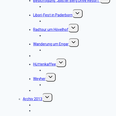
Besichtigung: „Bilster Berg Drive Resort”
umschalt
Bildergalerie: „Bilster Berg Drive Resort”
Untermenü
Libori-Fest in Paderborn
umschalten
Bildergalerie „Liborifest in Paderborn“
Untermenü
Radtour um Hövelhof
umschalten
Bildergalerie „Radtour um Hövelhof“
Untermenü
Wanderung um Engar
umschalten
Bildergalerie “Wanderung rund um Engar”
Wanderung vom Kreuzkrug
Untermenü
Hüttenkaffee
umschalten
Bildergalerie “Hüttenkaffee”
Untermenü
Weyher
umschalten
Bildergalerie “Haxtergrund”
Weihnachtsfeier 2014
Untermenü
Archiv 2013
umschalten
Besichtigung: „Theater Paderborn”
Besichtigung: „Der Paderborner Dom”