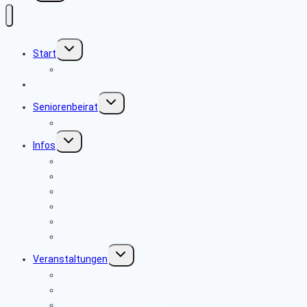
Untermenü
Start
umschalten
Willkommen
Aktuelles
Untermenü
Seniorenbeirat
umschalten
Über uns
Untermenü
Infos
umschalten
Sicherheits- und Verbrauchertipps
Sicher im Netz
Beamte
Tarifkräfte
Krankenkassen
Bevollmächtigung für Beihilfeleistungen der PBeaKK
Untermenü
Veranstaltungen
umschalten
Jahresprogramme als PDF-Dateien
Anmeldeformular 2026
Reisebedingungen