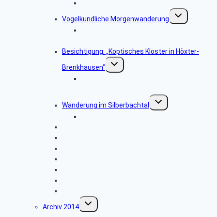
Bildergalerie: „Historische Flugzeuge”
Untermenü
Vogelkundliche Morgenwanderung
umschalten
Bildergalerie “Vogelkundliche
Morgenwanderung”
Besichtigung: „Koptisches Kloster in Höxter-
Untermenü
Brenkhausen”
umschalten
Bildergalerie „Koptisches Kloster in
Höxter-Brenkhausen”
Untermenü
Wanderung im Silberbachtal
umschalten
Bildergalerie: „Silberbachtal”
Libori-Fest in Paderborn
Radtour im Bereich Rietberg
Besichtigung Strate-Brauerei Detmold
Wanderung ab Kreuzkrug Schlangen
Hüttenkaffee
Haxtergrund
Weihnachtsfeier 2015
Untermenü
Archiv 2014
umschalten