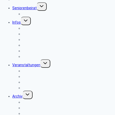
Untermenü
Seniorenbeirat
umschalten
Über uns
Untermenü
Infos
umschalten
Sicherheits- und Verbrauchertipps
Sicher im Netz
Beamte
Tarifkräfte
Krankenkassen
Bevollmächtigung für Beihilfeleistungen der PBeaKK
Untermenü
Veranstaltungen
umschalten
Jahresprogramme als PDF-Dateien
Anmeldeformular 2026
Reisebedingungen
Hinweise zu unseren Reisen
Untermenü
Archiv
umschalten
Jahresprogramme als PDF
Archiv 2025
Archiv 2024