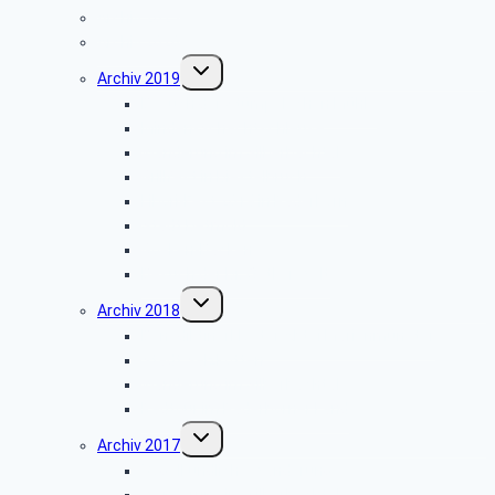
Archiv 2023
Archiv 2020
Untermenü
Archiv 2019
umschalten
Besuch der Stümpelschen Mühle
Minden-Schachtschleuse
Wanderung im Silberbachtal
Grillfest in Diestelbruch
Libori-Fest 2019 in Paderborn
Stadt Detmold
Goeken-Backen
Besuch der Dr. Oetker Welt
Untermenü
Archiv 2018
umschalten
Benediktinerkloster Abtei Marienmünster
Stadt Salzkotten
Wanderung im Silberbachtal
Radtour im Paderborner Land
Untermenü
Archiv 2017
umschalten
Vogelkundliche Wanderung
Wanderung im Silberbachtal