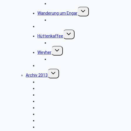
Bildergalerie „Radtour um Hövelhof“
Untermenü
Wanderung um Engar
umschalten
Bildergalerie “Wanderung rund um Engar”
Wanderung vom Kreuzkrug
Untermenü
Hüttenkaffee
umschalten
Bildergalerie “Hüttenkaffee”
Untermenü
Weyher
umschalten
Bildergalerie “Haxtergrund”
Weihnachtsfeier 2014
Untermenü
Archiv 2013
umschalten
Besichtigung: „Theater Paderborn”
Besichtigung: „Der Paderborner Dom”
Besichtigung: „Traktoren Museum”
Vogelkundliche Morgenwanderung
Libori-Fest in Paderborn
Wanderung im Silberbachtal
Radtour im Delbrücker Land
Firmenbesichtigung: „STIEBEL ELTRON”