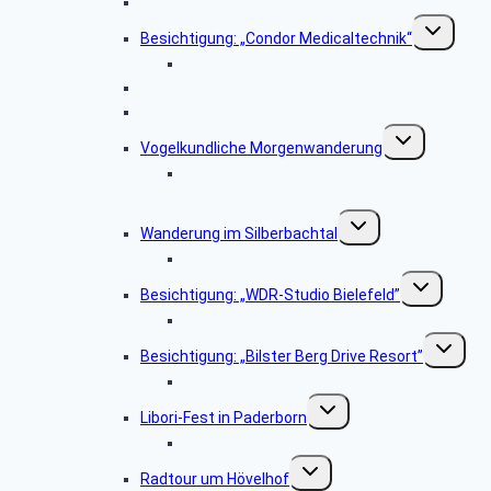
Besichtigung: „Der Paderborner Dom”
Untermenü
Besichtigung: „Condor Medicaltechnik“
umschalten
Bildergalerie „Condor Medicaltechnik“
Besichtigung: „WDR-Studio Bielefeld”
Besichtigung: „Westfalia Mobil GmbH“
Untermenü
Vogelkundliche Morgenwanderung
umschalten
Bildergalerie „Vogelkundliche
Morgenwanderung“
Untermenü
Wanderung im Silberbachtal
umschalten
Bildergalerie Silberbachtal
Untermenü
Besichtigung: „WDR-Studio Bielefeld”
umschalten
Bildergalerie „WDR Studio Bielefeld“
Untermen
Besichtigung: „Bilster Berg Drive Resort”
umschalt
Bildergalerie: „Bilster Berg Drive Resort”
Untermenü
Libori-Fest in Paderborn
umschalten
Bildergalerie „Liborifest in Paderborn“
Untermenü
Radtour um Hövelhof
umschalten