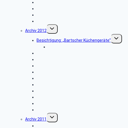
Herbstwanderung
Hüttenkaffee
Weyher
Weihnachtsfeier 2013
Untermenü
Archiv 2012
umschalten
Unterme
Besichtigung: „Bartscher Küchengeräte”
umschalt
Bildergalerie ZDF
Vogelkundliche Morgenwanderung
Wanderung im Silberbachtal
Besichtigung: „Freilichtmuseum Detmold”
Libori-Fest in Paderborn
Besichtigung: Flugplatz Paderborn
Radtour im Paderborner Land
Wanderung rund um Wewelsburg
Hüttenkaffee
Weyher
Weihnachtsfeier 2012
Untermenü
Archiv 2011
umschalten
Naturkundemuseum Neuenheerse