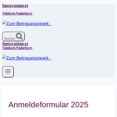
Seniorenbeirat
Zum
Inhalt
Telekom Paderborn
springen
Suchen
Seniorenbeirat
Telekom Paderborn
Anmeldeformular 2025