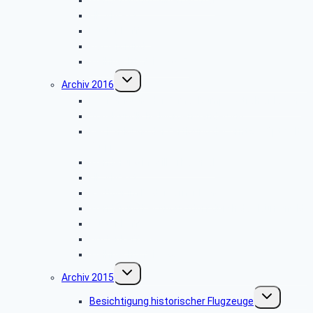
Libori-Fest
Hüttenkaffee
Haxtergrund
Weihnachtsfeier 2017
Untermenü
Archiv 2016
umschalten
Besichtigung der Firma „Rump – Strahlanlagen“
Vogelkundliche Morgenwanderung
Besichtigung der Fertigung der Arntz – Optibelt
Gruppe
Wanderung im Silberbachtal
Libori-Fest
Radtour im Paderborner Land
Wanderung bei Augustdorf durch das Dünenfeld
Hüttenkaffee
Hüttenkaffee
Weihnachtsfeier 2016
Untermenü
Archiv 2015
umschalten
Untermenü
Besichtigung historischer Flugzeuge
umschalten