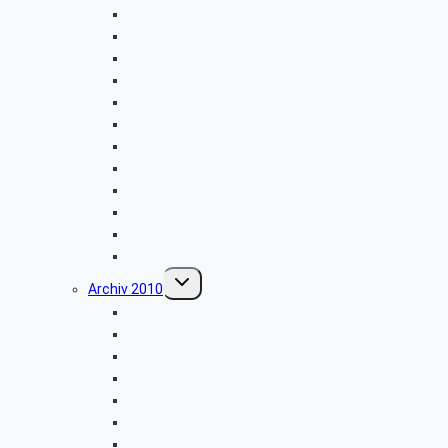
Firmenbesichtigung: „Fritz Becker KG”
Besichtigung: „GEPADE Polstermöbel”
Vogelkundliche Morgenwanderung
Wanderung im Silberbachtal
Radtour von Bad Driburg nach Höxter
Kreismuseum Wewelsburg
Libori-Fest in Paderborn
Wanderung im Paderborner Land
Besichtigung: „Heimatmuseum”
Hüttenkaffee
Weyher
Weihnachtsfeier 2011
Untermenü
Archiv 2010
umschalten
Firmenbesichtigung: „Müller-Elektronik”
Firmenbesichtigung: „Radio-Hochstift”
Entsorgungszentrum – Alte Schanze
Vogelkundliche Morgenwanderung
Wanderung im Silberbachtal
Radtour Sudhagen
Libori-Fest in Paderborn