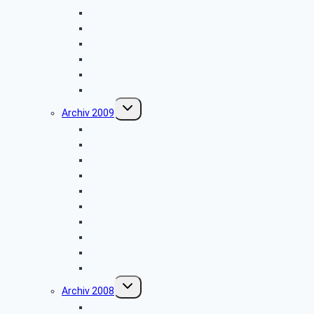
Firmenbesichtigung: „Ölmühle Solling”
Wanderung im Raum Neuenheerse
Firmenbesichtigung: „Brauns-Heitmann”
Hüttenkaffee
Weyher
Weihnachtsfeier 2010
Untermenü
Archiv 2009
umschalten
Vogelkundliche Morgenwanderung
Wanderung zur Velmerstot
Libori-Fest in Paderborn
Wanderung um Erwitzen
Betriebsbesichtigung Germeta Brunnen
Wandertag im Bürener Land
Hüttenkaffee
Seniorentag des SBR Bielefeld
Weyher
Weihnachtsfeier 2009
Untermenü
Archiv 2008
umschalten
Besichtigung des Heinz Nixdorf Museums