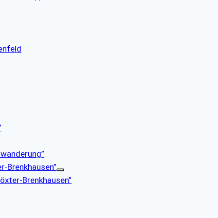
enfeld
”
enwanderung”
er-Brenkhausen”
 Höxter-Brenkhausen”