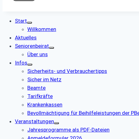
Start
Willkommen
Aktuelles
Seniorenbeirat
Über uns
Infos
Sicherheits- und Verbrauchertipps
Sicher im Netz
Beamte
Tarifkräfte
Krankenkassen
Bevollmächtigung für Beihilfeleistungen der P
Veranstaltungen
Jahresprogramme als PDF-Dateien
Anmeldeformular 2026